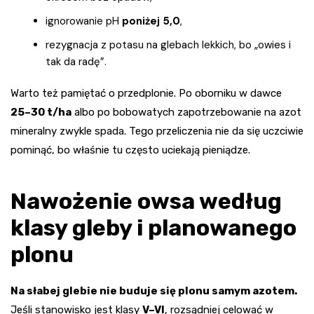
ignorowanie pH
poniżej 5,0
,
rezygnacja z potasu na glebach lekkich, bo „owies i
tak da radę”.
Warto też pamiętać o przedplonie. Po oborniku w dawce
25–30 t/ha
albo po bobowatych zapotrzebowanie na azot
mineralny zwykle spada. Tego przeliczenia nie da się uczciwie
pominąć, bo właśnie tu często uciekają pieniądze.
Nawożenie owsa według
klasy gleby i planowanego
plonu
Na słabej glebie nie buduje się plonu samym azotem.
Jeśli stanowisko jest klasy
V–VI
, rozsądniej celować w