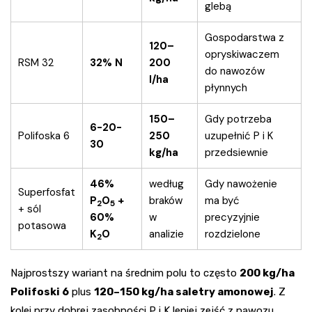
glebą
Gospodarstwa z
120–
opryskiwaczem
RSM 32
32% N
200
do nawozów
l/ha
płynnych
150–
Gdy potrzeba
6-20-
Polifoska 6
250
uzupełnić P i K
30
kg/ha
przedsiewnie
46%
według
Gdy nawożenie
Superfosfat
P
O
+
braków
ma być
2
5
+ sól
60%
w
precyzyjnie
potasowa
K
O
analizie
rozdzielone
2
Najprostszy wariant na średnim polu to często
200 kg/ha
Polifoski 6
plus
120–150 kg/ha saletry amonowej
. Z
kolei przy dobrej zasobności P i K lepiej zejść z nawozu