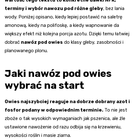
wartość tego tekstu to konkretne dawki NPK,
terminy i wybór nawozu pod różne gleby
, bez lania
wody. Poniżej opisano, kiedy lepiej postawić na saletrę
amonową, kiedy na polifoskę, a kiedy wapnowanie da
większy efekt niż kolejna porcja azotu. Dzięki temu łatwiej
dobrać
nawóz pod owies
do klasy gleby, zasobności i
planowanego plonu.
Jaki nawóz pod owies
wybrać na start
Owies najszybciej reaguje na dobrze dobrany azot i
fosfor podany w odpowiednim terminie.
To nie jest
zboże o tak wysokich wymaganiach jak pszenica, ale źle
ustawione nawożenie od razu odbija się na krzewieniu,
wysokości roślin i masie ziarna.