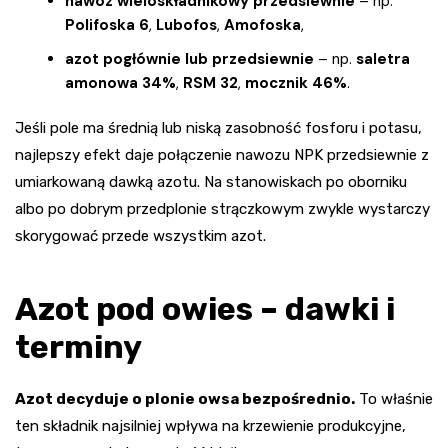
nawóz wieloskładnikowy przedsiewnie
– np.
Polifoska 6
,
Lubofos
,
Amofoska
,
azot pogłównie lub przedsiewnie
– np.
saletra
amonowa 34%
,
RSM 32
,
mocznik 46%
.
Jeśli pole ma średnią lub niską zasobność fosforu i potasu,
najlepszy efekt daje połączenie nawozu NPK przedsiewnie z
umiarkowaną dawką azotu. Na stanowiskach po oborniku
albo po dobrym przedplonie strączkowym zwykle wystarczy
skorygować przede wszystkim azot.
Azot pod owies – dawki i
terminy
Azot decyduje o plonie owsa bezpośrednio.
To właśnie
ten składnik najsilniej wpływa na krzewienie produkcyjne,