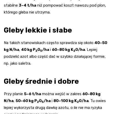
stabilne
3–4 t/ha
niż pompować koszt nawozu pod plon,
którego gleba nie utrzyma.
Gleby lekkie i słabe
Na takich stanowiskach często sprawdza się około
40–50
kg N/ha
,
40 kg P
O
/ha
i
60–80 kg K
O/ha
. Lepiej
2
5
2
podzielić azot albo część dać w szybko działającej formie,
np. jako saletra.
Gleby średnie i dobre
Przy planie
5–6 t/ha
można wejść w zakres
60–80 kg
N/ha
,
50–60 kg P
O
/ha
i
80–100 kg K
O/ha
. Tu owies
2
5
2
lepiej wykorzysta drugą dawkę azotu, o ile nie ma ryzyka