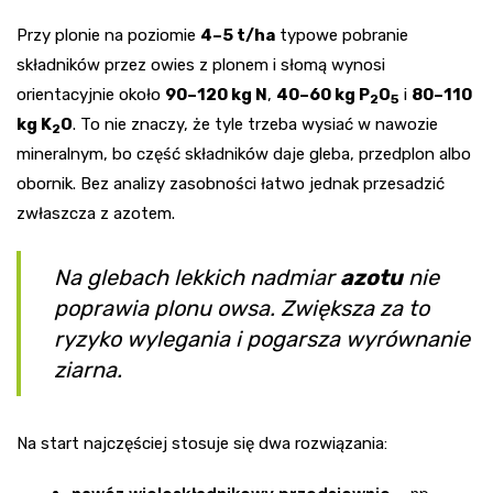
Przy plonie na poziomie
4–5 t/ha
typowe pobranie
składników przez owies z plonem i słomą wynosi
orientacyjnie około
90–120 kg N
,
40–60 kg P
O
i
80–110
2
5
kg K
O
. To nie znaczy, że tyle trzeba wysiać w nawozie
2
mineralnym, bo część składników daje gleba, przedplon albo
obornik. Bez analizy zasobności łatwo jednak przesadzić
zwłaszcza z azotem.
Na glebach lekkich nadmiar
azotu
nie
poprawia plonu owsa. Zwiększa za to
ryzyko wylegania i pogarsza wyrównanie
ziarna.
Na start najczęściej stosuje się dwa rozwiązania: