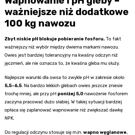
Wapnowanie i pH gleby –
ważniejsze niż dodatkowe
100 kg nawozu
Zbyt niskie pH blokuje pobieranie fosforu.
To fakt
ważniejszy niż wybór między dwiema markami nawozu.
Owies jest bardziej tolerancyjny na kwaśny odczyn niż
jęczmień, ale nie oznacza to, że kwaśna gleba mu służy.
Najlepsze warunki dla owsa to zwykle pH w zakresie około
5,5–6,5
. Na bardzo lekkich glebach owies jeszcze zniesie
trochę mniej, ale przy pH
poniżej 5,0
nawożenie fosforem
zaczyna pracować dużo słabiej. W takiej sytuacji bardziej
opłaca się zaplanować wapnowanie niż zwiększać dawkę
NPK.
Do regulacji odczynu stosuje się m.in.
wapno węglanowe
,