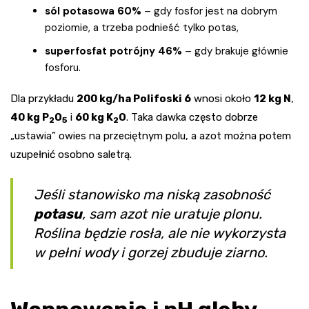
sól potasowa 60%
– gdy fosfor jest na dobrym
poziomie, a trzeba podnieść tylko potas,
superfosfat potrójny 46%
– gdy brakuje głównie
fosforu.
Dla przykładu
200 kg/ha Polifoski 6
wnosi około
12 kg N
,
40 kg P
O
i
60 kg K
O
. Taka dawka często dobrze
2
5
2
„ustawia” owies na przeciętnym polu, a azot można potem
uzupełnić osobno saletrą.
Jeśli stanowisko ma niską zasobność
potasu
, sam azot nie uratuje plonu.
Roślina będzie rosła, ale nie wykorzysta
w pełni wody i gorzej zbuduje ziarno.