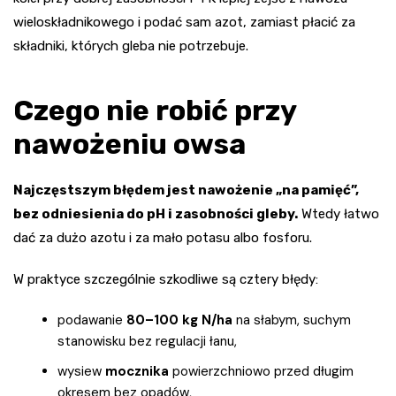
wieloskładnikowego i podać sam azot, zamiast płacić za
składniki, których gleba nie potrzebuje.
Czego nie robić przy
nawożeniu owsa
Najczęstszym błędem jest nawożenie „na pamięć”,
bez odniesienia do pH i zasobności gleby.
Wtedy łatwo
dać za dużo azotu i za mało potasu albo fosforu.
W praktyce szczególnie szkodliwe są cztery błędy:
podawanie
80–100 kg N/ha
na słabym, suchym
stanowisku bez regulacji łanu,
wysiew
mocznika
powierzchniowo przed długim
okresem bez opadów,