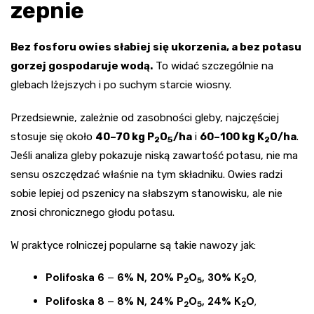
zepnie
Bez fosforu owies słabiej się ukorzenia, a bez potasu
gorzej gospodaruje wodą.
To widać szczególnie na
glebach lżejszych i po suchym starcie wiosny.
Przedsiewnie, zależnie od zasobności gleby, najczęściej
stosuje się około
40–70 kg P
O
/ha
i
60–100 kg K
O/ha
.
2
5
2
Jeśli analiza gleby pokazuje niską zawartość potasu, nie ma
sensu oszczędzać właśnie na tym składniku. Owies radzi
sobie lepiej od pszenicy na słabszym stanowisku, ale nie
znosi chronicznego głodu potasu.
W praktyce rolniczej popularne są takie nawozy jak:
Polifoska 6
–
6% N, 20% P
O
, 30% K
O
,
2
5
2
Polifoska 8
–
8% N, 24% P
O
, 24% K
O
,
2
5
2