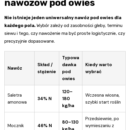
nawozów pod owies
Nie istnieje jeden uniwersalny nawóz pod owies dla
każdego pola.
Wybór zależy od zasobności gleby, terminu
siewu i tego, czy nawożenie ma być proste logistycznie, czy
precyzyjnie dopasowane.
Typowa
Skład /
dawka
Kiedy warto
Nawóz
stężenie
pod
wybrać
owies
120–
Saletra
Wczesna wiosna,
34% N
180
amonowa
szybki start roślin
kg/ha
Przedsiewnie, po
80–130
Mocznik
46% N
wymieszaniu z
kg/ha