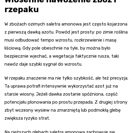
rzepaku
W zbożach ozimych saletra amonowa jest często kojarzona
z pierwszą dawką azotu. Powód jest prosty: po zimie roślina
musi odbudować tempo wzrostu, rozkrzewienie i masę
liściową. Gdy pole obeschnie na tyle, by można było
bezpiecznie wjechać, a wegetacja faktycznie rusza, taki
nawóz daje szybki sygnał do wzrostu.
W rzepaku znaczenie ma nie tylko szybkość, ale też precyzja.
Ta uprawa potrafi intensywnie wykorzystać azot już na
starcie wiosny. Jeżeli dawka zostanie spóźniona, część
potencjału plonowania po prostu przepada. Z drugiej strony
zbyt wczesny wysiew na zmarzniętą lub podmokłą glebę
zwiększa ryzyko strat.
Na cięższych glebach saletra amonowa zachowuje się