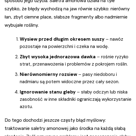
sposobu jego użycia. Saletra amonowa działa na tyle
szybko, że błędy wychodzą na jaw równie szybko: nierówny
łan, zbyt ciemne place, słabsze fragmenty albo nadmiernie
wybujałe rośliny.
Wysiew przed długim okresem suszy
– nawóz
pozostaje na powierzchni i czeka na wodę.
Zbyt wysoka jednorazowa dawka
– rośnie ryzyko
strat, przenawożenia i problemów z pokrojem roślin.
Nierównomierny rozsiew
– pasy niedoboru i
nadmiaru są potem widoczne przez cały sezon.
Ignorowanie stanu gleby
– słaby odczyn lub niska
zasobność w inne składniki ograniczają wykorzystanie
azotu.
Do tego dochodzi jeszcze częsty błąd myślowy:
traktowanie saletry amonowej jako środka na każdą słabą