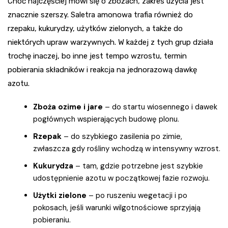
Choć najczęściej mówi się o zbożach, zakres użycia jest
znacznie szerszy. Saletra amonowa trafia również do
rzepaku, kukurydzy, użytków zielonych, a także do
niektórych upraw warzywnych. W każdej z tych grup działa
trochę inaczej, bo inne jest tempo wzrostu, termin
pobierania składników i reakcja na jednorazową dawkę
azotu.
Zboża ozime i jare
– do startu wiosennego i dawek
pogłównych wspierających budowę plonu.
Rzepak
– do szybkiego zasilenia po zimie,
zwłaszcza gdy rośliny wchodzą w intensywny wzrost.
Kukurydza
– tam, gdzie potrzebne jest szybkie
udostępnienie azotu w początkowej fazie rozwoju.
Użytki zielone
– po ruszeniu wegetacji i po
pokosach, jeśli warunki wilgotnościowe sprzyjają
pobieraniu.