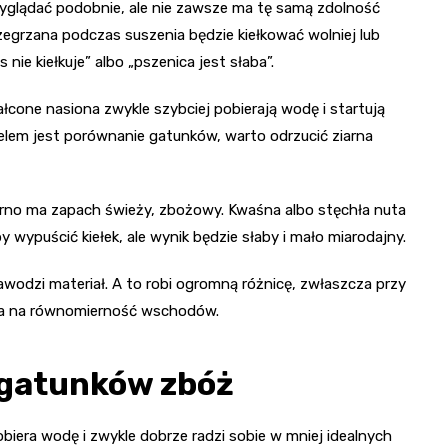
yglądać podobnie, ale nie zawsze ma tę samą zdolność
zegrzana podczas suszenia będzie kiełkować wolniej lub
e kiełkuje” albo „pszenica jest słaba”.
cone nasiona zwykle szybciej pobierają wodę i startują
celem jest porównanie gatunków, warto odrzucić ziarna
rno ma zapach świeży, zbożowy. Kwaśna albo stęchła nuta
wypuścić kiełek, ale wynik będzie słaby i mało miarodajny.
wodzi materiał. A to robi ogromną różnicę, zwłaszcza przy
ywa na równomierność wschodów.
 gatunków zbóż
biera wodę i zwykle dobrze radzi sobie w mniej idealnych