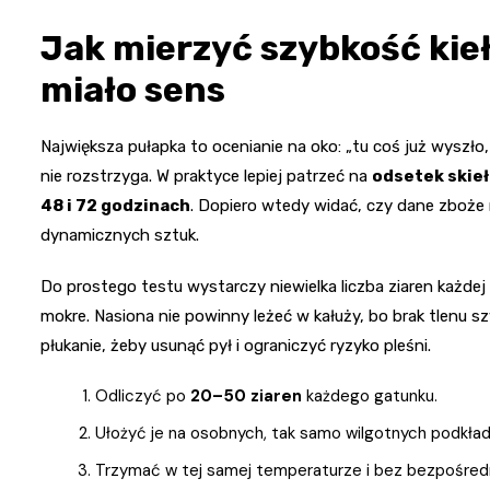
Jak mierzyć szybkość kie
miało sens
Największa pułapka to ocenianie na oko: „tu coś już wyszło
nie rozstrzyga. W praktyce lepiej patrzeć na
odsetek skie
48 i 72 godzinach
. Dopiero wtedy widać, czy dane zboże r
dynamicznych sztuk.
Do prostego testu wystarczy niewielka liczba ziaren każdej 
mokre. Nasiona nie powinny leżeć w kałuży, bo brak tlenu sz
płukanie, żeby usunąć pył i ograniczyć ryzyko pleśni.
Odliczyć po
20–50 ziaren
każdego gatunku.
Ułożyć je na osobnych, tak samo wilgotnych podkła
Trzymać w tej samej temperaturze i bez bezpośred