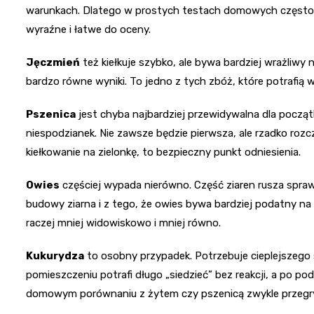
warunkach. Dlatego w prostych testach domowych często wy
wyraźne i łatwe do oceny.
Jęczmień
też kiełkuje szybko, ale bywa bardziej wrażliwy n
bardzo równe wyniki. To jedno z tych zbóż, które potrafią 
Pszenica
jest chyba najbardziej przewidywalna dla począt
niespodzianek. Nie zawsze będzie pierwsza, ale rzadko roz
kiełkowanie na zielonkę, to bezpieczny punkt odniesienia.
Owies
częściej wypada nierówno. Część ziaren rusza spraw
budowy ziarna i z tego, że owies bywa bardziej podatny na 
raczej mniej widowiskowo i mniej równo.
Kukurydza
to osobny przypadek. Potrzebuje cieplejszego 
pomieszczeniu potrafi długo „siedzieć” bez reakcji, a po po
domowym porównaniu z żytem czy pszenicą zwykle przegr