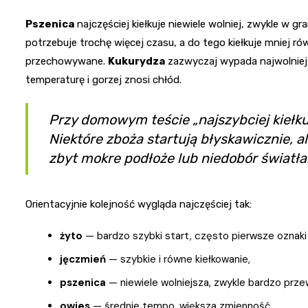
Pszenica
najczęściej kiełkuje niewiele wolniej, zwykle w g
potrzebuje trochę więcej czasu, a do tego kiełkuje mniej rów
przechowywane.
Kukurydza
zazwyczaj wypada najwolniej
temperaturę i gorzej znosi chłód.
Przy domowym teście „najszybciej kiełkuj
Niektóre zboża startują błyskawicznie, 
zbyt mokre podłoże lub niedobór światła
Orientacyjnie kolejność wygląda najczęściej tak:
żyto
— bardzo szybki start, często pierwsze oznak
jęczmień
— szybkie i równe kiełkowanie,
pszenica
— niewiele wolniejsza, zwykle bardzo prze
owies
— średnie tempo, większa zmienność,