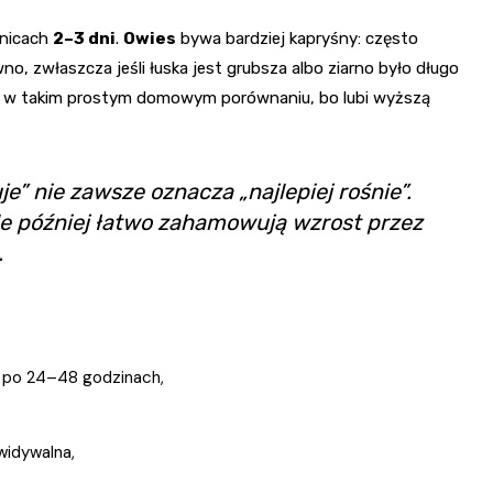
ranicach
2–3 dni
.
Owies
bywa bardziej kapryśny: często
no, zwłaszcza jeśli łuska jest grubsza albo ziarno było długo
 w takim prostym domowym porównaniu, bo lubi wyższą
e” nie zawsze oznacza „najlepiej rośnie”.
ale później łatwo zahamowują wzrost przez
.
i po 24–48 godzinach,
widywalna,