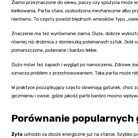
Ziarno przeznaczone do siewu, paszy czy spożycia może w
kiełkowania. Partia stara, uszkodzona mechanicznie albo pr
nierówno. To częsty powód błędnych wniosków typu „owies ni
Znaczenie ma też wyrównanie ziarna. Duże, dobrze wykształ
równiej niż drobnica z domieszką połamanych sztuk. Jeśli 
pomarszczone, połamane i bardzo lekkie.
Dużo mówi też zapach i wygląd po namoczeniu. Zdrowe zia
oznacza problem z przechowywaniem. Taka partia może niby 
W praktyce początkujący często obwiniają gatunek, choć za
jęczmieniu i owsie, gdzie jakość partii bardzo mocno wpł
Porównanie popularnych
Żyto
uchodzi za zboże energiczne już na starcie. Szybko po