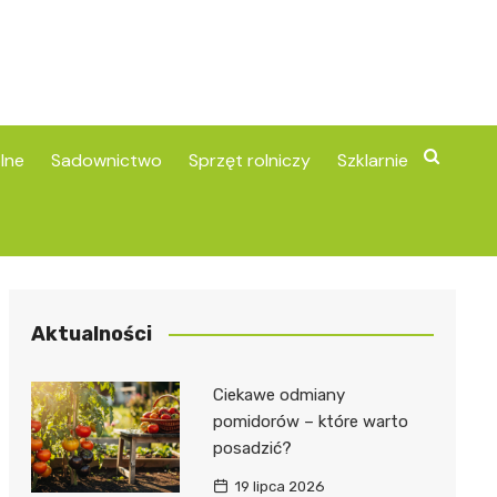
lne
Sadownictwo
Sprzęt rolniczy
Szklarnie
Aktualności
Ciekawe odmiany
pomidorów – które warto
posadzić?
19 lipca 2026