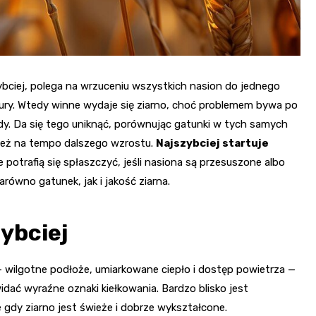
zybciej, polega na wrzuceniu wszystkich nasion do jednego
atury. Wtedy winne wydaje się ziarno, choć problemem bywa po
dy. Da się tego uniknąć, porównując gatunki w tych samych
le też na tempo dalszego wzrostu.
Najszybciej startuje
ce potrafią się spłaszczyć, jeśli nasiona są przesuszone albo
arówno gatunek, jak i jakość ziarna.
zybciej
wilgotne podłoże, umiarkowane ciepło i dostęp powietrza —
idać wyraźne oznaki kiełkowania. Bardzo blisko jest
e gdy ziarno jest świeże i dobrze wykształcone.