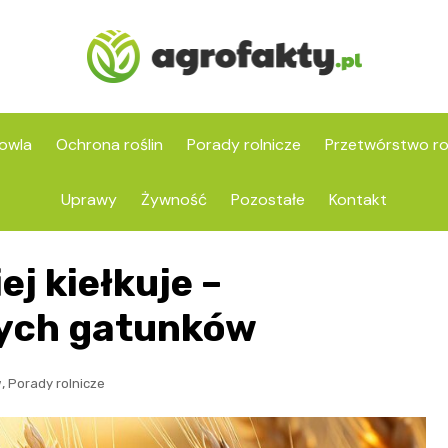
owla
Ochrona roślin
Porady rolnicze
Przetwórstwo ro
Uprawy
Żywność
Pozostałe
Kontakt
j kiełkuje –
ych gatunków
,
w
Porady rolnicze