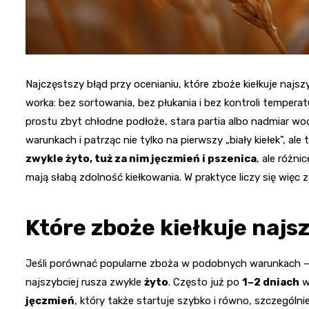
Najczęstszy błąd przy ocenianiu, które zboże kiełkuje najs
worka: bez sortowania, bez płukania i bez kontroli temper
prostu zbyt chłodne podłoże, stara partia albo nadmiar wo
warunkach i patrząc nie tylko na pierwszy „biały kiełek”, a
zwykle żyto, tuż za nim jęczmień i pszenica
, ale różni
mają słabą zdolność kiełkowania. W praktyce liczy się więc z
Które zboże kiełkuje najs
Jeśli porównać popularne zboża w podobnych warunkach — 
najszybciej rusza zwykle
żyto
. Często już po
1–2 dniach
w
jęczmień
, który także startuje szybko i równo, szczególni