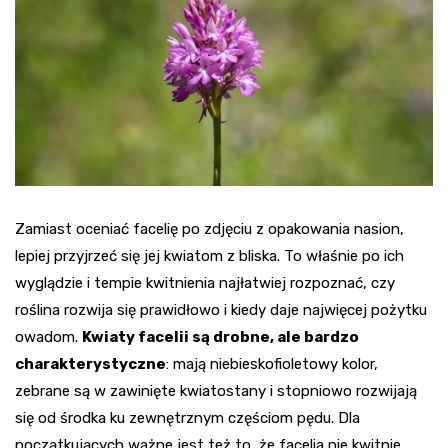
Zamiast oceniać facelię po zdjęciu z opakowania nasion,
lepiej przyjrzeć się jej kwiatom z bliska. To właśnie po ich
wyglądzie i tempie kwitnienia najłatwiej rozpoznać, czy
roślina rozwija się prawidłowo i kiedy daje najwięcej pożytku
owadom.
Kwiaty facelii są drobne, ale bardzo
charakterystyczne
: mają niebieskofioletowy kolor,
zebrane są w zawinięte kwiatostany i stopniowo rozwijają
się od środka ku zewnętrznym częściom pędu. Dla
początkujących ważne jest też to, że facelia nie kwitnie