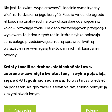
Nie jest to kwiat „wypolerowany” i idealnie symetryczny.
Właśnie to działa na jego korzyść. Facelia wnosi do ogrodu
lekkość i naturalny ruch, a przy okazji daje coś więcej niż
kolor — przyciąga życie. Dla osób zaczynających przygodę z
wysiewem to jedna z tych roślin, które szybko pokazują
sens całego przedsięwzięcia: rosną sprawnie, kwitną
wyraziście i nie wymagają traktowania ich jak kapryśnej
ozdoby.
Kwiaty facelii są drobne, niebieskofioletowe,
zebrane w zawinięte kwiatostany i zwykle pojawiają
się po 6-8 tygodniach od siewu.
To wystarczy wiedzieć
na początek, ale gdy facelia zakwitnie raz, trudno pomylić ją
z czymkolwiek innym.
Nawigacja
Poprzedni
Kolejny