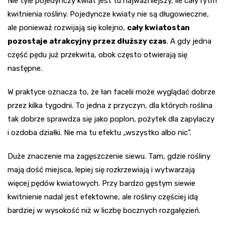
Nie tyle pojedynczy kwiat jest tu najważniejszy, ile cały rytm
kwitnienia rośliny. Pojedyncze kwiaty nie są długowieczne,
ale ponieważ rozwijają się kolejno,
cały kwiatostan
pozostaje atrakcyjny przez dłuższy czas
. A gdy jedna
część pędu już przekwita, obok często otwierają się
następne.
W praktyce oznacza to, że łan facelii może wyglądać dobrze
przez kilka tygodni. To jedna z przyczyn, dla których roślina
tak dobrze sprawdza się jako poplon, pożytek dla zapylaczy
i ozdoba działki. Nie ma tu efektu „wszystko albo nic”.
Duże znaczenie ma zagęszczenie siewu. Tam, gdzie rośliny
mają dość miejsca, lepiej się rozkrzewiają i wytwarzają
więcej pędów kwiatowych. Przy bardzo gęstym siewie
kwitnienie nadal jest efektowne, ale rośliny częściej idą
bardziej w wysokość niż w liczbę bocznych rozgałęzień.