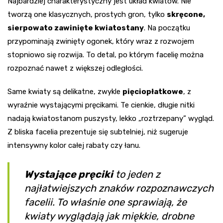
Najbardziej charakterystyczny jest układ kwiatów. Nie
tworzą one klasycznych, prostych gron, tylko
skręcone,
sierpowato zawinięte kwiatostany
. Na początku
przypominają zwinięty ogonek, który wraz z rozwojem
stopniowo się rozwija. To detal, po którym facelię można
rozpoznać nawet z większej odległości.
Same kwiaty są delikatne, zwykle
pięciopłatkowe
, z
wyraźnie wystającymi pręcikami. Te cienkie, długie nitki
nadają kwiatostanom puszysty, lekko „roztrzepany” wygląd.
Z bliska facelia prezentuje się subtelniej, niż sugeruje
intensywny kolor całej rabaty czy łanu.
Wystające pręciki
to jeden z
najłatwiejszych znaków rozpoznawczych
facelii. To właśnie one sprawiają, że
kwiaty wyglądają jak miękkie, drobne