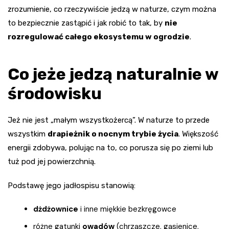
zrozumienie, co rzeczywiście jedzą w naturze, czym można
to bezpiecznie zastąpić i jak robić to tak, by
nie
rozregulować całego ekosystemu w ogrodzie
.
Co jeże jedzą naturalnie w
środowisku
Jeż nie jest „małym wszystkożercą”. W naturze to przede
wszystkim
drapieżnik o nocnym trybie życia
. Większość
energii zdobywa, polując na to, co porusza się po ziemi lub
tuż pod jej powierzchnią.
Podstawę jego jadłospisu stanowią:
dżdżownice
i inne miękkie bezkręgowce
różne gatunki
owadów
(chrząszcze, gąsienice,