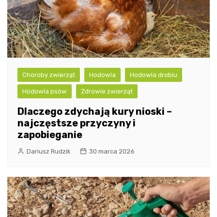
Choroby zwierząt
Hodowla
Hodowla drobiu
Hodowla psów
Zdrowie zwierząt
Dlaczego zdychają kury nioski –
najczęstsze przyczyny i
zapobieganie
Dariusz Rudzik
30 marca 2026