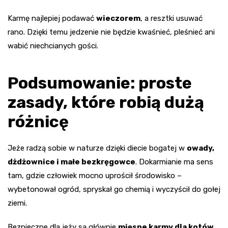
Karmę najlepiej podawać
wieczorem
, a resztki usuwać
rano. Dzięki temu jedzenie nie będzie kwaśnieć, pleśnieć ani
wabić niechcianych gości.
Podsumowanie: proste
zasady, które robią dużą
różnicę
Jeże radzą sobie w naturze dzięki diecie bogatej w
owady,
dżdżownice i małe bezkręgowce
. Dokarmianie ma sens
tam, gdzie człowiek mocno uprościł środowisko –
wybetonował ogród, spryskał go chemią i wyczyścił do gołej
ziemi.
Bezpieczne dla jeży są głównie
mięsne karmy dla kotów,