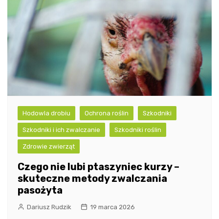
Hodowla drobiu
Ochrona roślin
Szkodniki
Szkodniki i ich zwalczanie
Szkodniki roślin
Zdrowie zwierząt
Czego nie lubi ptaszyniec kurzy –
skuteczne metody zwalczania
pasożyta
Dariusz Rudzik
19 marca 2026