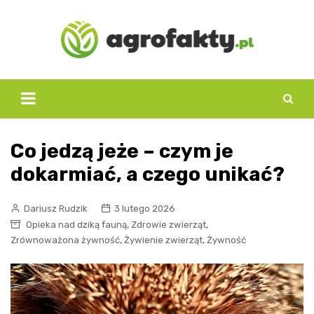
Skip
to
content
Co jedzą jeże – czym je
dokarmiać, a czego unikać?
Dariusz Rudzik
3 lutego 2026
,
,
Opieka nad dziką fauną
Zdrowie zwierząt
,
,
Zrównoważona żywność
Żywienie zwierząt
Żywność