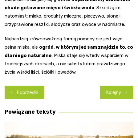
chude gotowane mięso i świeża woda
. Szkodzą im
natomiast: mleko, produkty mleczne, pieczywo, słone i
przyprawione resztki, słodycze oraz owoce w nadmiarze.
Najbardziej zrównoważoną formą pomocy nie jest więc
pełna miska, ale
ogród, w którym jeż sam znajdzie to, co
dla niego naturalne
. Miska staje się wtedy wsparciem w
trudniejszych okresach, a nie substytutem prawdziwego
życia wśród liści, ściółki i owadów.
Nawigacja
Poprzedni
Kolejny
wpisu
Powiązane teksty