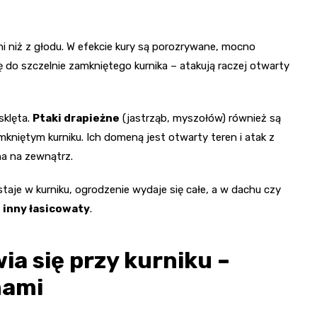
ni niż z głodu. W efekcie kury są porozrywane, mocno
ę do szczelnie zamkniętego kurnika – atakują raczej otwarty
sklęta.
Ptaki drapieżne
(jastrząb, myszołów) również są
ętym kurniku. Ich domeną jest otwarty teren i atak z
na na zewnątrz.
aje w kurniku, ogrodzenie wydaje się całe, a w dachu czy
 inny łasicowaty
.
ia się przy kurniku –
nami