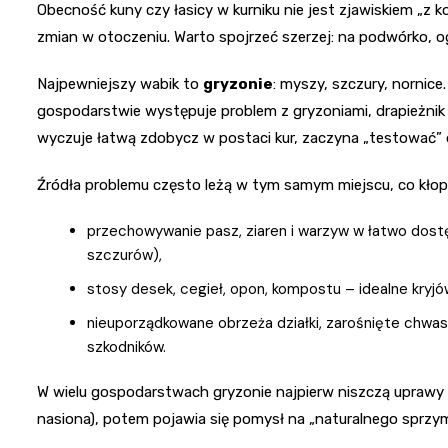
Obecność kuny czy łasicy w kurniku nie jest zjawiskiem „z
zmian w otoczeniu. Warto spojrzeć szerzej: na podwórko, o
Najpewniejszy wabik to
gryzonie
: myszy, szczury, nornic
gospodarstwie występuje problem z gryzoniami, drapieżnik pr
wyczuje łatwą zdobycz w postaci kur, zaczyna „testować” o
Źródła problemu często leżą w tym samym miejscu, co kłopo
przechowywanie pasz, ziaren i warzyw w łatwo dostę
szczurów),
stosy desek, cegieł, opon, kompostu – idealne kryjó
nieuporządkowane obrzeża działki, zarośnięte chwas
szkodników.
W wielu gospodarstwach gryzonie najpierw niszczą uprawy (z
nasiona), potem pojawia się pomysł na „naturalnego sprzymie