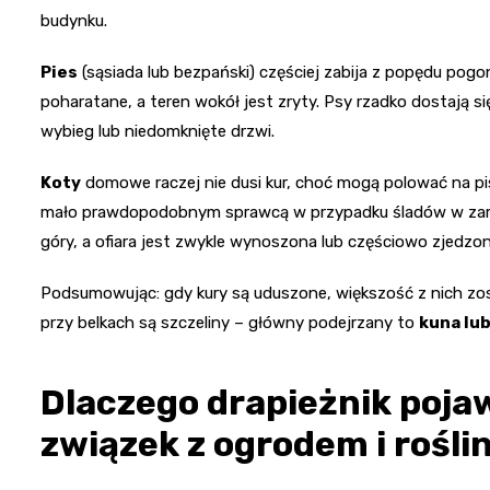
budynku.
Pies
(sąsiada lub bezpański) częściej zabija z popędu pogo
poharatane, a teren wokół jest zryty. Psy rzadko dostają si
wybieg lub niedomknięte drzwi.
Koty
domowe raczej nie dusi kur, choć mogą polować na pi
mało prawdopodobnym sprawcą w przypadku śladów w zamkni
góry, a ofiara jest zwykle wynoszona lub częściowo zjedzo
Podsumowując: gdy kury są uduszone, większość z nich zost
przy belkach są szczeliny – główny podejrzany to
kuna lub
Dlaczego drapieżnik pojaw
związek z ogrodem i rośli