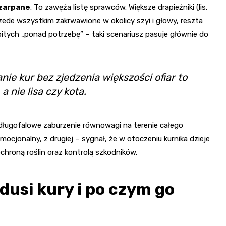
szarpane
. To zawęża listę sprawców. Większe drapieżniki (lis,
przede wszystkim zakrwawione w okolicy szyi i głowy, reszta
zabitych „ponad potrzebę” – taki scenariusz pasuje głównie do
nie kur bez zjedzenia większości ofiar to
a nie lisa czy kota.
długofalowe zaburzenie równowagi na terenie całego
ocjonalny, z drugiej – sygnał, że w otoczeniu kurnika dzieje
 ochroną roślin oraz kontrolą szkodników.
dusi kury i po czym go