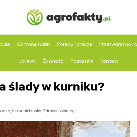
owla
Ochrona roślin
Porady rolnicze
Przetwórstwo ro
Uprawy
Żywność
Pozostałe
Kontakt
ia ślady w kurniku?
,
,
czanie
Szkodniki roślin
Zdrowie zwierząt