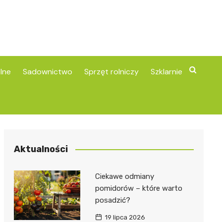
lne
Sadownictwo
Sprzęt rolniczy
Szklarnie
Aktualności
Ciekawe odmiany
pomidorów – które warto
posadzić?
19 lipca 2026