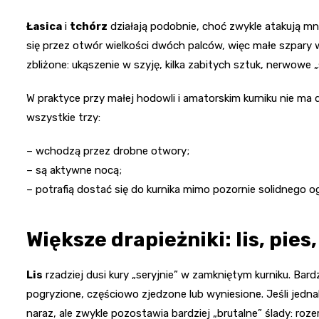
Łasica
i
tchórz
działają podobnie, choć zwykle atakują mnie
się przez otwór wielkości dwóch palców, więc małe szpary w
zbliżone: ukąszenie w szyję, kilka zabitych sztuk, nerwowe 
W praktyce przy małej hodowli i amatorskim kurniku nie ma d
wszystkie trzy:
– wchodzą przez drobne otwory;
– są aktywne nocą;
– potrafią dostać się do kurnika mimo pozornie solidnego o
Większe drapieżniki: lis, pies
Lis
rzadziej dusi kury „seryjnie” w zamkniętym kurniku. Bard
pogryzione, częściowo zjedzone lub wyniesione. Jeśli jednak 
naraz, ale zwykle pozostawia bardziej „brutalne” ślady: roz