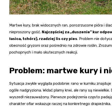
Martwe kury, brak widocznych ran, porozrzucone pióra i śla
nieproszony gość.
Najczęściej za „duszenie” kur odpow
łasica, tchórz), rzadziej lis czy pies
. Problem nie dotyc
obecność gryzoni oraz pośrednio na zdrowie roślin. Zrozumie
pochopnych i mało skutecznych reakcji.
Problem: martwe kury i ni
Sytuacja zwykle wygląda podobnie: rano w kurniku znajduje si
ogóle nadgryziona. Widać plamy krwi, ale rany są niewielkie.
wyszedł niezauważony. Pierwsze podejrzenia często padają
charakter ofiar wskazuje raczej na konkretnego drapieżnika.