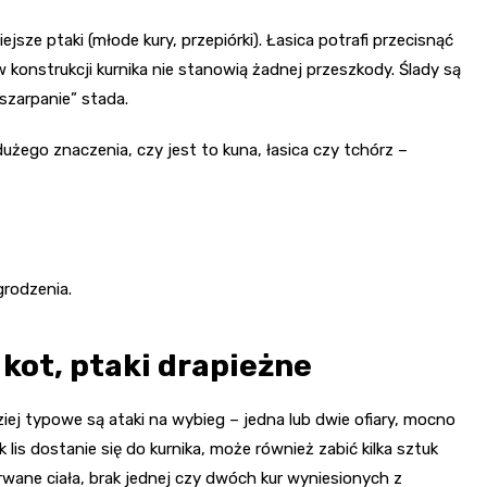
jsze ptaki (młode kury, przepiórki). Łasica potrafi przecisnąć
 konstrukcji kurnika nie stanowią żadnej przeszkody. Ślady są
„szarpanie” stada.
użego znaczenia, czy jest to kuna, łasica czy tchórz –
grodzenia.
, kot, ptaki drapieżne
ziej typowe są ataki na wybieg – jedna lub dwie ofiary, mocno
lis dostanie się do kurnika, może również zabić kilka sztuk
erwane ciała, brak jednej czy dwóch kur wyniesionych z