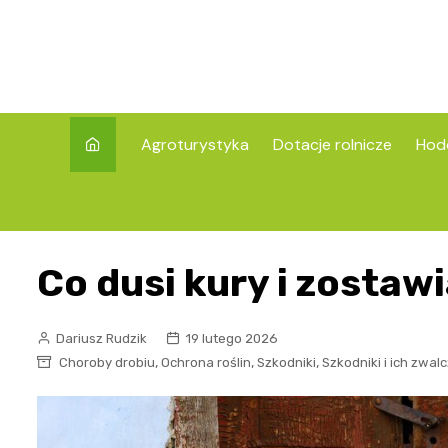
Skip
to
content
Agroturystyka
Dotacje rolnicze
Hod
Co dusi kury i zostaw
Dariusz Rudzik
19 lutego 2026
,
,
,
Choroby drobiu
Ochrona roślin
Szkodniki
Szkodniki i ich zwal