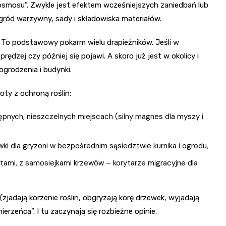
 kosmosu”. Zwykle jest efektem wcześniejszych zaniedbań lub
gród warzywny, sady i składowiska materiałów.
e. To podstawowy pokarm wielu drapieżników. Jeśli w
ędzej czy później się pojawi. A skoro już jest w okolicy i
grodzenia i budynki.
ty z ochroną roślin:
pnych, nieszczelnych miejscach (silny magnes dla myszy i
wki dla gryzoni w bezpośrednim sąsiedztwie kurnika i ogrodu,
tami, z samosiejkami krzewów – korytarze migracyjne dla
jadają korzenie roślin, obgryzają korę drzewek, wyjadają
rzeńca”. I tu zaczynają się rozbieżne opinie.