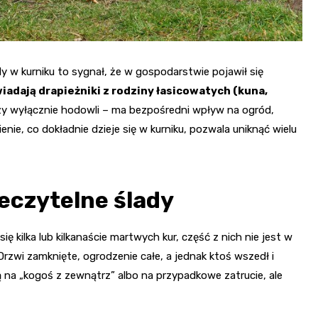
dy w kurniku to sygnał, że w gospodarstwie pojawił się
iadają drapieżniki z rodziny łasicowatych (kuna,
zy wyłącznie hodowli – ma bezpośredni wpływ na ogród,
nie, co dokładnie dzieje się w kurniku, pozwala uniknąć wielu
eczytelne ślady
ę kilka lub kilkanaście martwych kur, część z nich nie jest w
 Drzwi zamknięte, ogrodzenie całe, a jednak ktoś wszedł i
 na „kogoś z zewnątrz” albo na przypadkowe zatrucie, ale