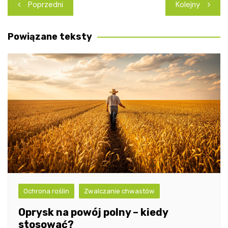
Nawigacja
Poprzedni
Kolejny
wpisu
Powiązane teksty
Ochrona roślin
Zwalczanie chwastów
Oprysk na powój polny – kiedy
stosować?