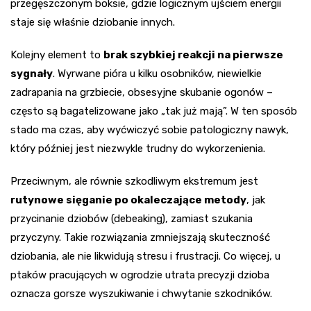
przegęszczonym boksie, gdzie logicznym ujściem energii
staje się właśnie dziobanie innych.
Kolejny element to
brak szybkiej reakcji na pierwsze
sygnały
. Wyrwane pióra u kilku osobników, niewielkie
zadrapania na grzbiecie, obsesyjne skubanie ogonów –
często są bagatelizowane jako „tak już mają”. W ten sposób
stado ma czas, aby wyćwiczyć sobie patologiczny nawyk,
który później jest niezwykle trudny do wykorzenienia.
Przeciwnym, ale równie szkodliwym ekstremum jest
rutynowe sięganie po okaleczające metody
, jak
przycinanie dziobów (debeaking), zamiast szukania
przyczyny. Takie rozwiązania zmniejszają skuteczność
dziobania, ale nie likwidują stresu i frustracji. Co więcej, u
ptaków pracujących w ogrodzie utrata precyzji dzioba
oznacza gorsze wyszukiwanie i chwytanie szkodników.