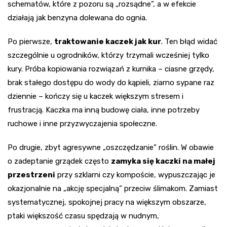
schematów, które z pozoru są „rozsądne”, a w efekcie
działają jak benzyna dolewana do ognia.
Po pierwsze,
traktowanie kaczek jak kur
. Ten błąd widać
szczególnie u ogrodników, którzy trzymali wcześniej tylko
kury. Próba kopiowania rozwiązań z kurnika – ciasne grzędy,
brak stałego dostępu do wody do kąpieli, ziarno sypane raz
dziennie – kończy się u kaczek większym stresem i
frustracją. Kaczka ma inną budowę ciała, inne potrzeby
ruchowe i inne przyzwyczajenia społeczne.
Po drugie, zbyt agresywne „oszczędzanie” roślin. W obawie
o zadeptanie grządek często
zamyka się kaczki na małej
przestrzeni
przy szklarni czy kompoście, wypuszczając je
okazjonalnie na „akcję specjalną” przeciw ślimakom. Zamiast
systematycznej, spokojnej pracy na większym obszarze,
ptaki większość czasu spędzają w nudnym,