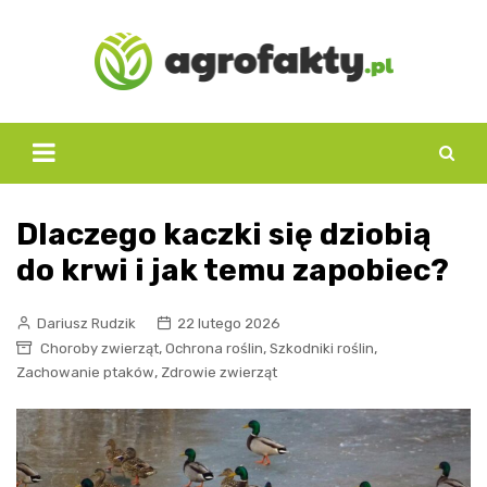
Skip
to
content
Dlaczego kaczki się dziobią
do krwi i jak temu zapobiec?
Dariusz Rudzik
22 lutego 2026
,
,
,
Choroby zwierząt
Ochrona roślin
Szkodniki roślin
,
Zachowanie ptaków
Zdrowie zwierząt