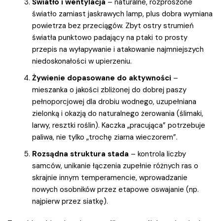
Światło i wentylacja
– naturalne, rozproszone
światło zamiast jaskrawych lamp, plus dobra wymiana
powietrza bez przeciągów. Zbyt ostry strumień
światła punktowo padający na ptaki to prosty
przepis na wyłapywanie i atakowanie najmniejszych
niedoskonałości w upierzeniu.
Żywienie dopasowane do aktywności
–
mieszanka o jakości zbliżonej do dobrej paszy
pełnoporcjowej dla drobiu wodnego, uzupełniana
zielonką i okazją do naturalnego żerowania (ślimaki,
larwy, resztki roślin). Kaczka „pracująca” potrzebuje
paliwa, nie tylko „trochę ziarna wieczorem”.
Rozsądna struktura stada
– kontrola liczby
samców, unikanie łączenia zupełnie różnych ras o
skrajnie innym temperamencie, wprowadzanie
nowych osobników przez etapowe oswajanie (np.
najpierw przez siatkę).