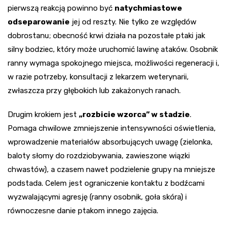
pierwszą reakcją powinno być
natychmiastowe
odseparowanie
jej od reszty. Nie tylko ze względów
dobrostanu; obecność krwi działa na pozostałe ptaki jak
silny bodziec, który może uruchomić lawinę ataków. Osobnik
ranny wymaga spokojnego miejsca, możliwości regeneracji i,
w razie potrzeby, konsultacji z lekarzem weterynarii,
zwłaszcza przy głębokich lub zakażonych ranach.
Drugim krokiem jest
„rozbicie wzorca” w stadzie
.
Pomaga chwilowe zmniejszenie intensywności oświetlenia,
wprowadzenie materiałów absorbujących uwagę (zielonka,
baloty słomy do rozdziobywania, zawieszone wiązki
chwastów), a czasem nawet podzielenie grupy na mniejsze
podstada. Celem jest ograniczenie kontaktu z bodźcami
wyzwalającymi agresję (ranny osobnik, goła skóra) i
równoczesne danie ptakom innego zajęcia.