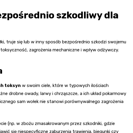
ezpośrednio szkodliwy dla
wołki, truje się lub w inny sposób bezpośrednio szkodzi swojemu
ki: toksyczność, zagrożenia mechaniczne i wpływ odżywczy.
a
ch toksyn
w swoim ciele, które w typowych ilościach
óżne drobne owady, larwy i chrząszcze, a ich układ pokarmowy
gicznego sam wołek nie stanowi porównywalnego zagrożenia
ecie (np. w zbożu zmasakrowanym przez szkodniki, gdzie
wić się niespecyficzne zaburzenia trawienia, biegunki czy