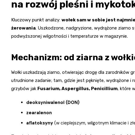
na rozwój pleśni i mykoto
Kluczowy punkt analizy:
wołek sam w sobie jest najmni
żerowania
. Uszkodzone, nadgryzione, wydrążone ziarno s
podwyższonej wilgotności i temperaturze w magazynie.
Mechanizm: od ziarna z wołk
Wołki uszkadzają ziarno, otwierając drogę dla zarodników g
utrudnione zadanie; tam, gdzie jest pęknięte, wydrążone i 
grzybów jak
Fusarium, Aspergillus, Penicillium
, które 
deoksyniwalenol (DON)
zearalenon
aflatoksyny
(w cieplejszym, wilgotnym klimacie i złe