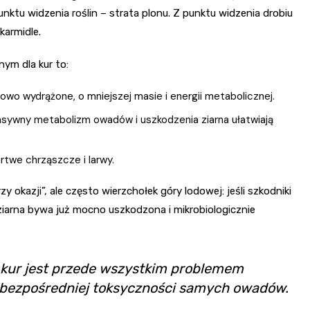
unktu widzenia roślin – strata plonu. Z punktu widzenia drobiu
karmidle.
ym dla kur to:
owo wydrążone, o mniejszej masie i energii metabolicznej.
nsywny metabolizm owadów i uszkodzenia ziarna ułatwiają
twe chrząszcze i larwy.
y okazji”, ale często wierzchołek góry lodowej: jeśli szkodniki
ziarna bywa już mocno uszkodzona i mikrobiologicznie
kur jest przede wszystkim problemem
e bezpośredniej toksyczności samych owadów.