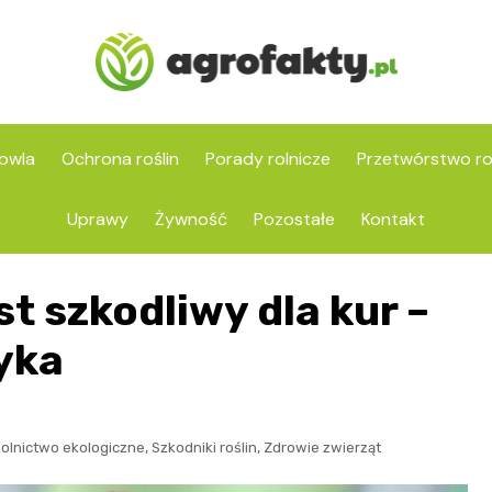
owla
Ochrona roślin
Porady rolnicze
Przetwórstwo ro
Uprawy
Żywność
Pozostałe
Kontakt
t szkodliwy dla kur –
tyka
,
,
olnictwo ekologiczne
Szkodniki roślin
Zdrowie zwierząt