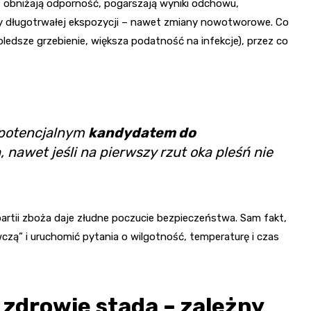
: obniżają odporność, pogarszają wyniki odchowu,
zy długotrwałej ekspozycji – nawet zmiany nowotworowe. Co
ledsze grzebienie, większa podatność na infekcje), przez co
 potencjalnym
kandydatem do
n
, nawet jeśli na pierwszy rzut oka pleśń nie
artii zboża daje złudne poczucie bezpieczeństwa. Sam fakt,
zą” i uruchomić pytania o wilgotność, temperaturę i czas
 zdrowie stada – zależny