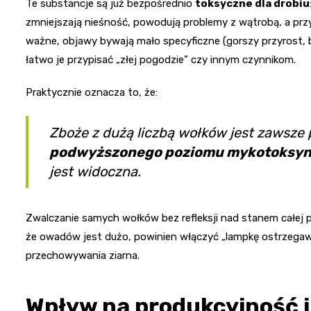
Te substancje są już bezpośrednio
toksyczne dla drobiu
zmniejszają nieśność, powodują problemy z wątrobą, a pr
ważne, objawy bywają mało specyficzne (gorszy przyrost, b
łatwo je przypisać „złej pogodzie” czy innym czynnikom.
Praktycznie oznacza to, że:
Zboże z dużą liczbą wołków jest zawsze
podwyższonego poziomu mykotoksy
jest widoczna.
Zwalczanie samych wołków bez refleksji nad stanem całej p
że owadów jest dużo, powinien włączyć „lampkę ostrzegawc
przechowywania ziarna.
Wpływ na produkcyjność i