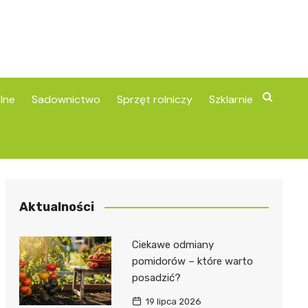
lne
Sadownictwo
Sprzęt rolniczy
Szklarnie
Aktualności
Ciekawe odmiany
pomidorów – które warto
posadzić?
19 lipca 2026