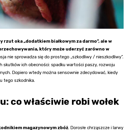
y rzut oka „dodatkiem białkowym za darmo”, ale w
i przechowywania, który może uderzyć zarówno w
ja nie sprowadza się do prostego „szkodliwy / nieszkodliwy”.
 skutków ich obecności: spadku wartości paszy, rozwoju
cznych. Dopiero wtedy można sensownie zdecydować, kiedy
u tego szkodnika.
: co właściwie robi wołek
kodnikiem magazynowym zbóż
. Dorosłe chrząszcze i larwy