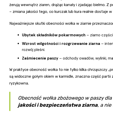
żerują wewnątrz ziaren, drążąc kanały i zjadając bielmo. Z p
– zmiana jakości tego, co kurczak lub kura realnie dostaje w 
Najważniejsze skutki obecności wołka w ziarnie przeznaczon
Ubytek składników pokarmowych
– ziarno części
Wzrost wilgotności i rozgrzewanie ziarna
– inte
rozwój pleśni.
Zaśmiecenie paszy
– odchody owadów, wylinki, mar
W praktyce obecność wołka to nie tylko kilka chrząszczy „prz
są widoczne gołym okiem w karmidle, znaczna część partii 
ryzykowna.
Obecność wołka zbożowego w paszy dla 
jakości i bezpieczeństwa ziarna
, a ni