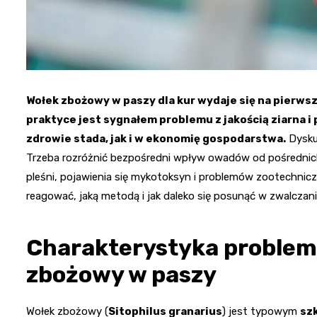
Wołek zbożowy w paszy dla kur wydaje się na pierwsz
praktyce jest sygnałem problemu z jakością ziarna 
zdrowie stada, jak i w ekonomię gospodarstwa.
Dyskus
Trzeba rozróżnić bezpośredni wpływ owadów od pośrednich
pleśni, pojawienia się mykotoksyn i problemów zootechni
reagować, jaką metodą i jak daleko się posunąć w zwalczani
Charakterystyka problemu
zbożowy w paszy
Wołek zbożowy (
Sitophilus granarius
) jest typowym
sz