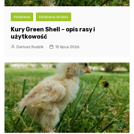
Hodowla
Hodowla drobiu
Kury Green Shell – opis rasy i
użytkowość
Dariusz Rudzik
15 lipca 2026