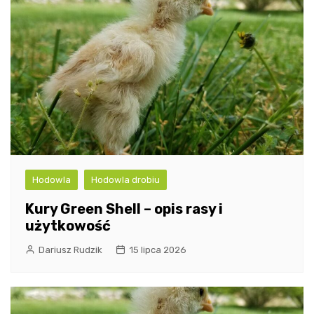
Hodowla
Hodowla drobiu
Kury Green Shell – opis rasy i
użytkowość
Dariusz Rudzik
15 lipca 2026