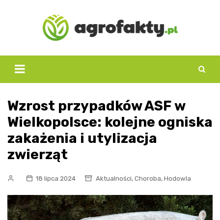
Skip
to
content
Wzrost przypadków ASF w
Wielkopolsce: kolejne ogniska
zakażenia i utylizacja
zwierząt
,
,
18 lipca 2024
Aktualności
Choroba
Hodowla