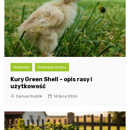
Hodowla
Hodowla drobiu
Kury Green Shell – opis rasy i
użytkowość
Dariusz Rudzik
14 lipca 2026