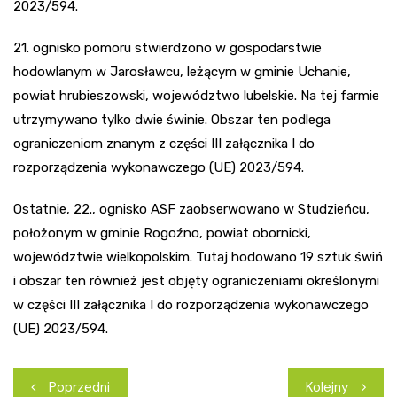
2023/594.
21. ognisko pomoru stwierdzono w gospodarstwie
hodowlanym w Jarosławcu, leżącym w gminie Uchanie,
powiat hrubieszowski, województwo lubelskie. Na tej farmie
utrzymywano tylko dwie świnie. Obszar ten podlega
ograniczeniom znanym z części III załącznika I do
rozporządzenia wykonawczego (UE) 2023/594.
Ostatnie, 22., ognisko ASF zaobserwowano w Studzieńcu,
położonym w gminie Rogoźno, powiat obornicki,
województwie wielkopolskim. Tutaj hodowano 19 sztuk świń
i obszar ten również jest objęty ograniczeniami określonymi
w części III załącznika I do rozporządzenia wykonawczego
(UE) 2023/594.
Nawigacja
Poprzedni
Kolejny