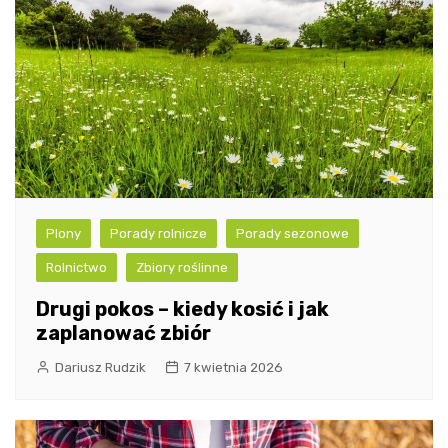
Plony
Porady rolnicze
Porady sezonowe
Rolnictwo
Zbiory roślinne
Drugi pokos – kiedy kosić i jak
zaplanować zbiór
Dariusz Rudzik
7 kwietnia 2026