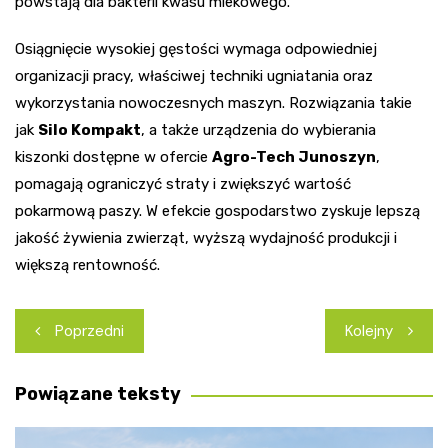
powstają dla bakterii kwasu mlekowego.
Osiągnięcie wysokiej gęstości wymaga odpowiedniej
organizacji pracy, właściwej techniki ugniatania oraz
wykorzystania nowoczesnych maszyn. Rozwiązania takie
jak
Silo Kompakt
, a także urządzenia do wybierania
kiszonki dostępne w ofercie
Agro-Tech Junoszyn
,
pomagają ograniczyć straty i zwiększyć wartość
pokarmową paszy. W efekcie gospodarstwo zyskuje lepszą
jakość żywienia zwierząt, wyższą wydajność produkcji i
większą rentowność.
Nawigacja
Poprzedni
Kolejny
wpisu
Powiązane teksty