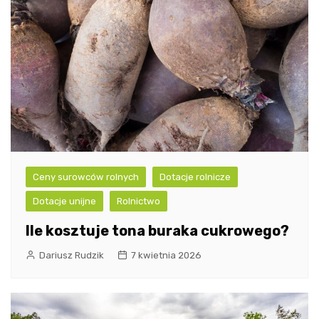
Ceny surowców rolnych
Dotacje rolnicze
Dotacje unijne
Rolnictwo
Ile kosztuje tona buraka cukrowego?
Dariusz Rudzik
7 kwietnia 2026