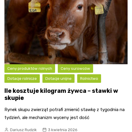
Ceny produktów rolnych
Ceny surowców
Dotacje rolnicze
Dotacje unijne
Rolnictwo
Ile kosztuje kilogram żywca – stawki w
skupie
Rynek skupu zwierząt potrafi zmienić stawkę z tygodnia na
tydzień, ale mechanizm wyceny jest dość
Dariusz Rudzik
3 kwietnia 2026