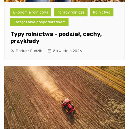
Ekonomia rolnictwa
Porady rolnicze
Rolnictwo
Zarządzanie gospodarstwem
Typy rolnictwa – podział, cechy,
przykłady
Dariusz Rudzik
6 kwietnia 2026