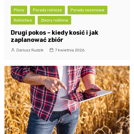
Plony
Porady rolnicze
Porady sezonowe
Rolnictwo
Zbiory roślinne
Drugi pokos – kiedy kosić i jak
zaplanować zbiór
Dariusz Rudzik
7 kwietnia 2026