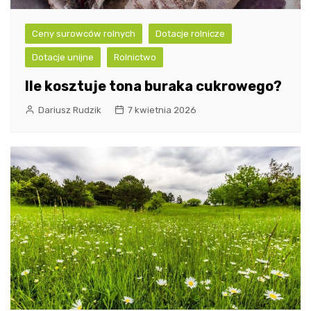
Ceny surowców rolnych
Dotacje rolnicze
Dotacje unijne
Rolnictwo
Ile kosztuje tona buraka cukrowego?
Dariusz Rudzik
7 kwietnia 2026