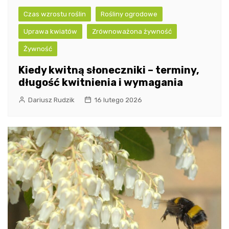
Czas wzrostu roślin
Rośliny ogrodowe
Uprawa kwiatów
Zrównoważona żywność
Żywność
Kiedy kwitną słoneczniki – terminy,
długość kwitnienia i wymagania
Dariusz Rudzik
16 lutego 2026