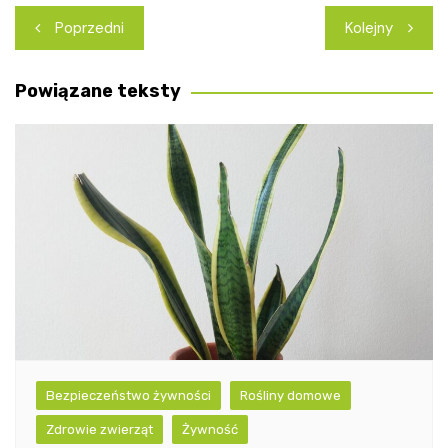
Nawigacja
Poprzedni
Kolejny
wpisu
Powiązane teksty
Bezpieczeństwo żywności
Rośliny domowe
Zdrowie zwierząt
Żywność