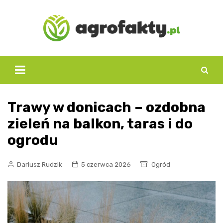
Skip
to
content
Trawy w donicach – ozdobna
zieleń na balkon, taras i do
ogrodu
Dariusz Rudzik
5 czerwca 2026
Ogród