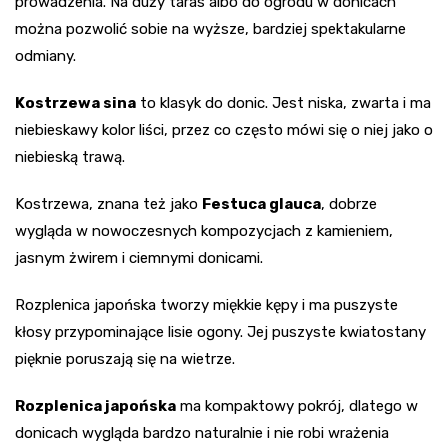
prowadzenia. Na duży taras albo do ogrodu w donicach
można pozwolić sobie na wyższe, bardziej spektakularne
odmiany.
Kostrzewa sina
to klasyk do donic. Jest niska, zwarta i ma
niebieskawy kolor liści, przez co często mówi się o niej jako o
niebieską trawą.
Kostrzewa, znana też jako
Festuca glauca
, dobrze
wygląda w nowoczesnych kompozycjach z kamieniem,
jasnym żwirem i ciemnymi donicami.
Rozplenica japońska tworzy miękkie kępy i ma puszyste
kłosy przypominające lisie ogony. Jej puszyste kwiatostany
pięknie poruszają się na wietrze.
Rozplenica japońska
ma kompaktowy pokrój, dlatego w
donicach wygląda bardzo naturalnie i nie robi wrażenia