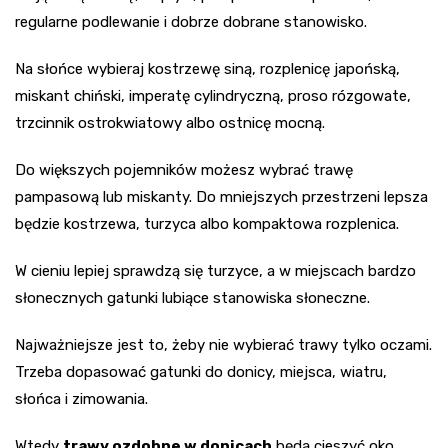
regularne podlewanie i dobrze dobrane stanowisko.
Na słońce wybieraj kostrzewę siną, rozplenicę japońską,
miskant chiński, imperatę cylindryczną, proso rózgowate,
trzcinnik ostrokwiatowy albo ostnicę mocną.
Do większych pojemników możesz wybrać trawę
pampasową lub miskanty. Do mniejszych przestrzeni lepsza
będzie kostrzewa, turzyca albo kompaktowa rozplenica.
W cieniu lepiej sprawdzą się turzyce, a w miejscach bardzo
słonecznych gatunki lubiące stanowiska słoneczne.
Najważniejsze jest to, żeby nie wybierać trawy tylko oczami.
Trzeba dopasować gatunki do donicy, miejsca, wiatru,
słońca i zimowania.
Wtedy
trawy ozdobne w donicach
będą cieszyć oko