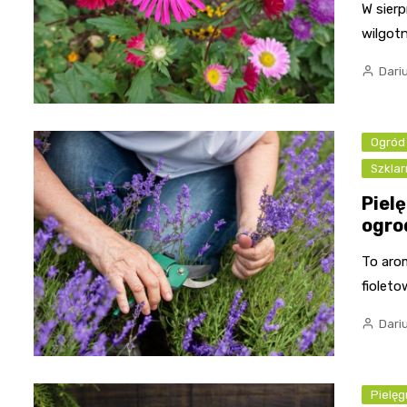
W sierp
wilgotn
Dari
Ogród 
Szklar
Piel
ogro
To arom
fioleto
Dari
Pielęg