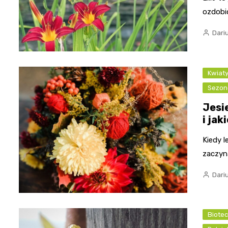
ozdobi
Dari
Kwiat
Sezon
Jesi
i ja
Kiedy l
zaczyna
Dari
Biotec