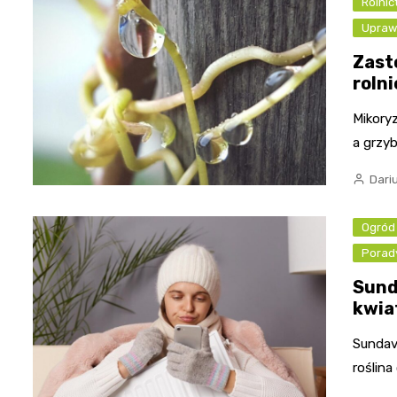
Rolni
Upraw
Zast
rolni
Mikory
a grzy
Dari
Ogród
Porad
Sund
kwia
Sundavi
roślin