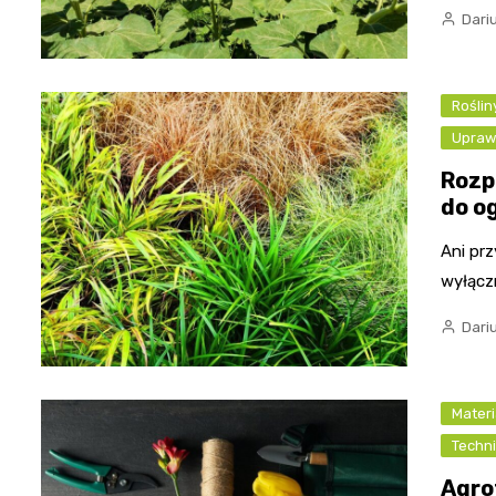
Dari
Rośli
Upra
Rozp
do o
Ani prz
wyłącz
Dari
Materi
Techni
Agro