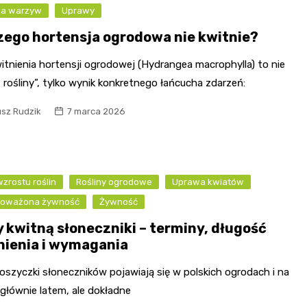
a warzyw
Uprawy
zego hortensja ogrodowa nie kwitnie?
itnienia hortensji ogrodowej (Hydrangea macrophylla) to nie
 rośliny”, tylko wynik konkretnego łańcucha zdarzeń:
usz Rudzik
7 marca 2026
zrostu roślin
Rośliny ogrodowe
Uprawa kwiatów
oważona żywność
Żywność
y kwitną słoneczniki – terminy, długość
nienia i wymagania
oszyczki słoneczników pojawiają się w polskich ogrodach i na
głównie latem, ale dokładne