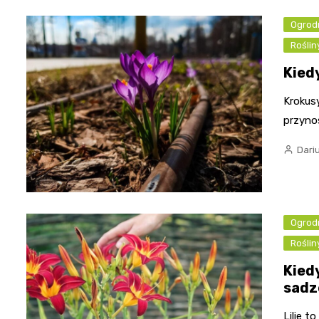
Ogrod
Rośli
Kied
Krokusy
przyno
Dari
Ogrod
Roślin
Kied
sadze
Lilie t