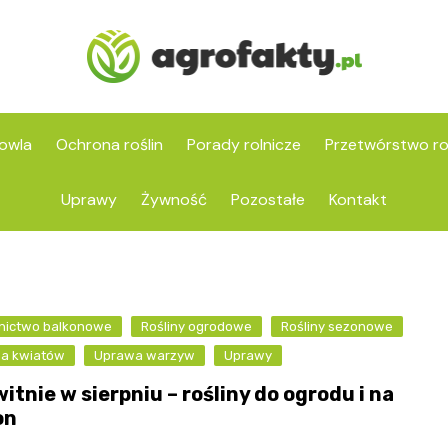
owla
Ochrona roślin
Porady rolnicze
Przetwórstwo ro
Uprawy
Żywność
Pozostałe
Kontakt
nictwo balkonowe
Rośliny ogrodowe
Rośliny sezonowe
a kwiatów
Uprawa warzyw
Uprawy
itnie w sierpniu – rośliny do ogrodu i na
on