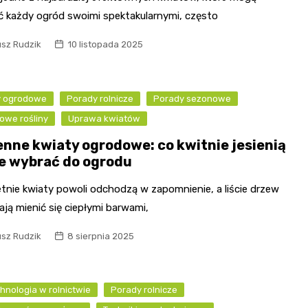
ć każdy ogród swoimi spektakularnymi, często
usz Rudzik
10 listopada 2025
y ogrodowe
Porady rolnicze
Porady sezonowe
owe rośliny
Uprawa kwiatów
enne kwiaty ogrodowe: co kwitnie jesienią
kie wybrać do ogrodu
etnie kwiaty powoli odchodzą w zapomnienie, a liście drzew
ją mienić się ciepłymi barwami,
usz Rudzik
8 sierpnia 2025
hnologia w rolnictwie
Porady rolnicze