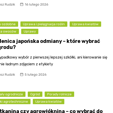
usz Rudzik
16 lutego 2026
ny ozdobne
Uprawa i pielęgnacja roślin
Uprawa kwiatów
wa owoców
Uprawy
lenica japońska odmiany – które wybrać
grodu?
ypadkowy wybór z pierwszej lepszej szkółki, ani kierowanie się
nie ładnym zdjęciem z etykiety
usz Rudzik
5 lutego 2026
ały ogrodnicze
Ogród
Porady rolnicze
ki agrotechniczne
Uprawa kwiatów
tkanina czy agrowłóknina – co wybrać do