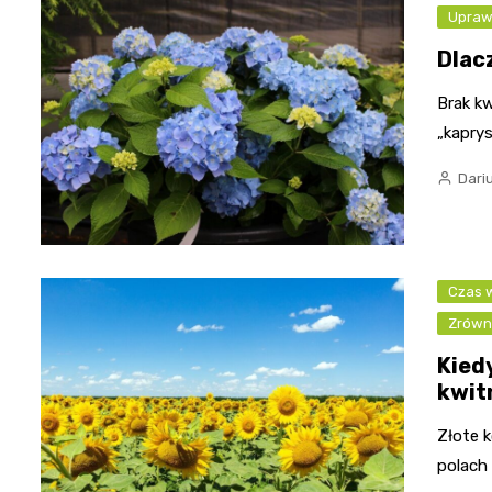
Upraw
Dlac
Brak kw
„kaprys
Dari
Czas w
Zrówn
Kied
kwit
Złote k
polach 