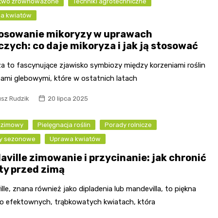
ctwo zrównoważone
Techniki agrotechniczne
a kwiatów
osowanie mikoryzy w uprawach
czych: co daje mikoryza i jak ją stosować
za to fascynujące zjawisko symbiozy między korzeniami roślin
bami glebowymi, które w ostatnich latach
usz Rudzik
20 lipca 2025
 zimowy
Pielęgnacja roślin
Porady rolnicze
y sezonowe
Uprawa kwiatów
aville zimowanie i przycinanie: jak chronić
ty przed zimą
lle, znana również jako dipladenia lub mandevilla, to piękna
a o efektownych, trąbkowatych kwiatach, która