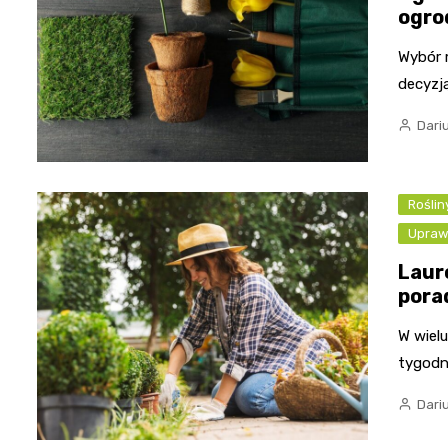
ogro
Wybór 
decyzją
Dari
Rośli
Upra
Laur
pora
W wiel
tygodni
Dari