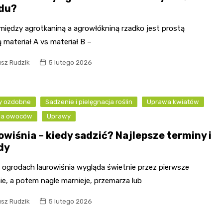
du?
między agrotkaniną a agrowłókniną rzadko jest prostą
 materiał A vs materiał B –
usz Rudzik
5 lutego 2026
ny ozdobne
Sadzenie i pielęgnacja roślin
Uprawa kwiatów
wa owoców
Uprawy
owiśnia – kiedy sadzić? Najlepsze terminy i
dy
u ogrodach laurowiśnia wygląda świetnie przez pierwsze
e, a potem nagle marnieje, przemarza lub
usz Rudzik
5 lutego 2026