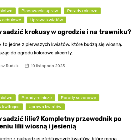
nictwo
Planowanie upraw
Porady rolnicze
ny cebulowe
Uprawa kwiatów
y sadzić krokusy w ogrodzie i na trawniku?
 to jedne z pierwszych kwiatów, które budzą się wiosną,
sząc do ogrodu kolorowe akcenty,
usz Rudzik
10 listopada 2025
nictwo
Porady rolnicze
Porady sezonowe
y kwitnące
Uprawa kwiatów
y sadzić lilie? Kompletny przewodnik po
niu lilii wiosną i jesienią
o jedne z najbardziej efektownych kwiatów, które mogą