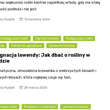
niu większość roślin kwitnie najobficiej wtedy, gdy ma stałą
ość podłoża i nie jest
usz Rudzik
13 kwietnia 2026
i pielęgnacja roślin
Ogrody i kwiaty
Pielęgnacja roślin
nie
Szklarnie ogrodowe
Uprawa kwiatów
ęgnacja lawendy: Jak dbać o rośliny w
dzie
atyczna, zimozielona krzewinka o srebrzystych liściach i
wych kłosach, która najlepiej czuje się tam,
usz Rudzik
28 marca 2026
nacja roślin
Problemy z roślinami
Uprawa kwiatów