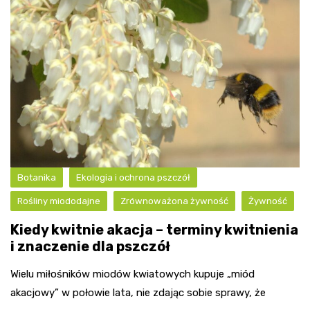
Botanika
Ekologia i ochrona pszczół
Rośliny miododajne
Zrównoważona żywność
Żywność
Kiedy kwitnie akacja – terminy kwitnienia
i znaczenie dla pszczół
Wielu miłośników miodów kwiatowych kupuje „miód
akacjowy” w połowie lata, nie zdając sobie sprawy, że