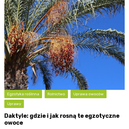
Egzotyka roślinna
Rolnictwo
Uprawa owoców
Uprawy
Daktyle: gdzie i jak rosną te egzotyczne
owoce