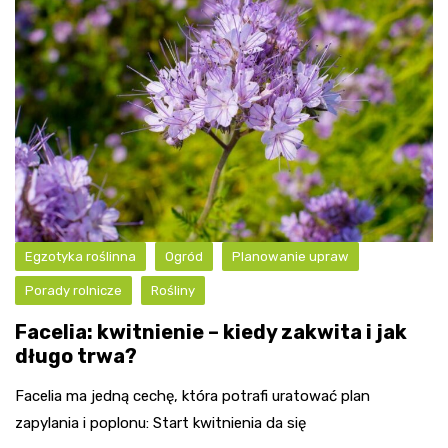
Egzotyka roślinna
Ogród
Planowanie upraw
Porady rolnicze
Rośliny
Facelia: kwitnienie – kiedy zakwita i jak
długo trwa?
Facelia ma jedną cechę, która potrafi uratować plan
zapylania i poplonu: Start kwitnienia da się