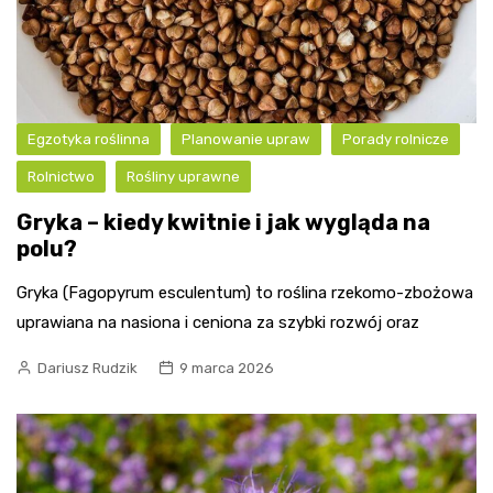
Egzotyka roślinna
Planowanie upraw
Porady rolnicze
Rolnictwo
Rośliny uprawne
Gryka – kiedy kwitnie i jak wygląda na
polu?
Gryka (Fagopyrum esculentum) to roślina rzekomo-zbożowa
uprawiana na nasiona i ceniona za szybki rozwój oraz
Dariusz Rudzik
9 marca 2026