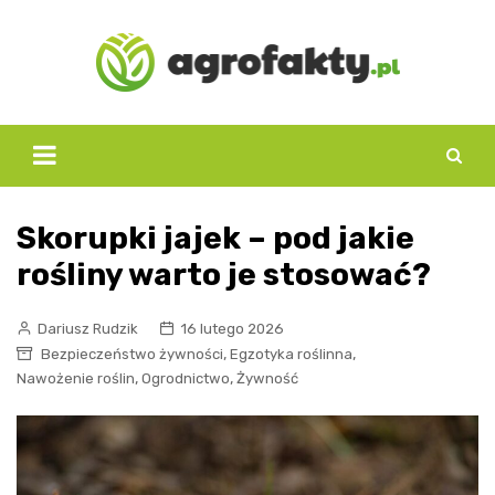
Skip
to
content
Skorupki jajek – pod jakie
rośliny warto je stosować?
Dariusz Rudzik
16 lutego 2026
,
,
Bezpieczeństwo żywności
Egzotyka roślinna
,
,
Nawożenie roślin
Ogrodnictwo
Żywność