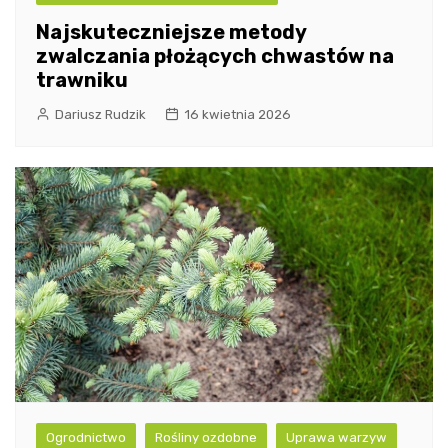
Najskuteczniejsze metody
zwalczania płożących chwastów na
trawniku
Dariusz Rudzik
16 kwietnia 2026
Ogrodnictwo
Rośliny ozdobne
Uprawa warzyw