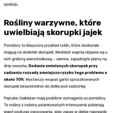
spokoju.
Rośliny warzywne, które
uwielbiają skorupki jajek
Pomidory to klasyczny przykład roślin, które doskonale
reagują na dodatek skorupek. Niedobór wapnia objawia się u
nich gnilizną wierzchołkową – ciemne, zapadnięte plamy na
dnie owoców.
Dodanie zmielonych skorupek przy
sadzeniu rozsady zmniejsza ryzyko tego problemu o
około 70%
. Wystarczy wsypać garść sproszkowanych
skorupek bezpośrednio do dołka pod sadzonkę.
Papryka i bakłażan mają podobne wymagania co pomidory.
Te rośliny z rodziny psiankowatych intensywnie pobierają
wapń podczas owocowania, więc zapas w glebie naprawdę