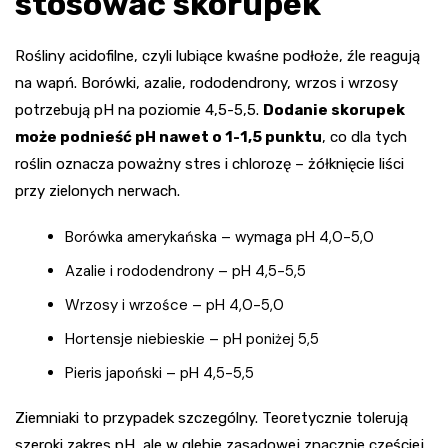
stosować skorupek
Rośliny acidofilne, czyli lubiące kwaśne podłoże, źle reagują
na wapń. Borówki, azalie, rododendrony, wrzos i wrzosy
potrzebują pH na poziomie 4,5-5,5.
Dodanie skorupek
może podnieść pH nawet o 1-1,5 punktu
, co dla tych
roślin oznacza poważny stres i chlorozę – żółknięcie liści
przy zielonych nerwach.
Borówka amerykańska – wymaga pH 4,0-5,0
Azalie i rododendrony – pH 4,5-5,5
Wrzosy i wrzośce – pH 4,0-5,0
Hortensje niebieskie – pH poniżej 5,5
Pieris japoński – pH 4,5-5,5
Ziemniaki to przypadek szczególny. Teoretycznie tolerują
szeroki zakres pH, ale w glebie zasadowej znacznie częściej