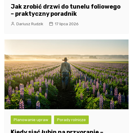
Jak zrobić drzwi do tunelu foliowego
– praktyczny poradnik
Dariusz Rudzik
17 lipca 2026
Planowanie upraw
Porady rolnicze
Kiedy siać łubin na przyoranie –