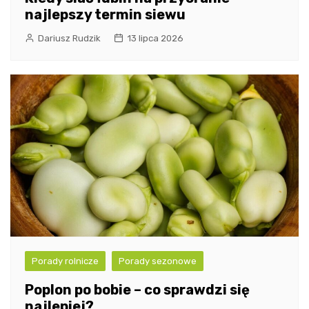
najlepszy termin siewu
Dariusz Rudzik
13 lipca 2026
Porady rolnicze
Porady sezonowe
Poplon po bobie – co sprawdzi się
najlepiej?