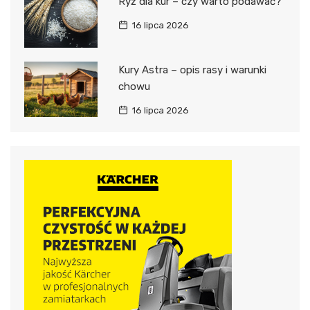
Ryż dla kur – czy warto podawać?
16 lipca 2026
Kury Astra – opis rasy i warunki
chowu
16 lipca 2026