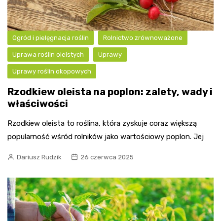
Ogród i pielęgnacja roślin
Rolnictwo zrównoważone
Uprawa roślin oleistych
Uprawy
Uprawy roślin okopowych
Rzodkiew oleista na poplon: zalety, wady i
właściwości
Rzodkiew oleista to roślina, która zyskuje coraz większą
popularność wśród rolników jako wartościowy poplon. Jej
Dariusz Rudzik
26 czerwca 2025