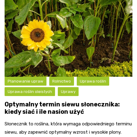
Planowanie upraw
Rolnictwo
Uprawa roślin
Uprawa roślin oleistych
Uprawy
Optymalny termin siewu słonecznika:
kiedy siać i ile nasion użyć
Słonecznik to roślina, która wymaga odpowiedniego terminu
siewu, aby zapewnić optymalny wzrost i wysokie plony.