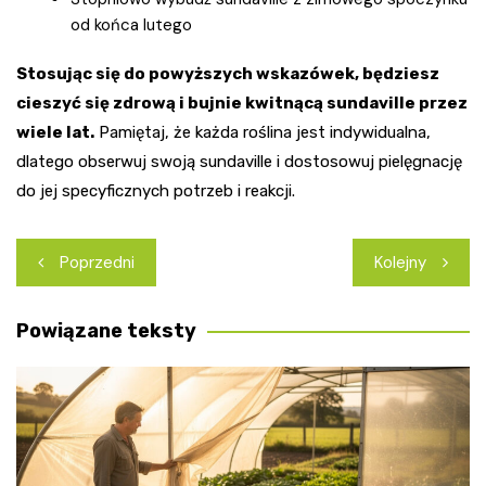
od końca lutego
Stosując się do powyższych wskazówek, będziesz
cieszyć się zdrową i bujnie kwitnącą sundaville przez
wiele lat.
Pamiętaj, że każda roślina jest indywidualna,
dlatego obserwuj swoją sundaville i dostosowuj pielęgnację
do jej specyficznych potrzeb i reakcji.
Nawigacja
Poprzedni
Kolejny
wpisu
Powiązane teksty