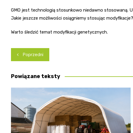
GMO jest technologią stosunkowo niedawno stosowaną. Uży
Jakie jeszcze możliwości osiągniemy stosując modyfikacje
Warto śledzić temat modyfikacji genetycznych.
Nawigacja
Poprzedni
wpisu
Powiązane teksty