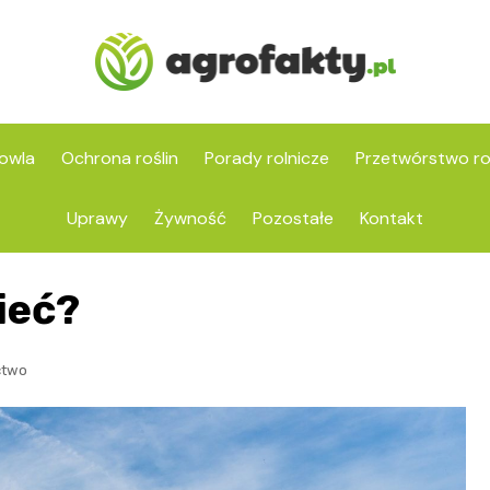
owla
Ochrona roślin
Porady rolnicze
Przetwórstwo ro
Uprawy
Żywność
Pozostałe
Kontakt
ieć?
ctwo