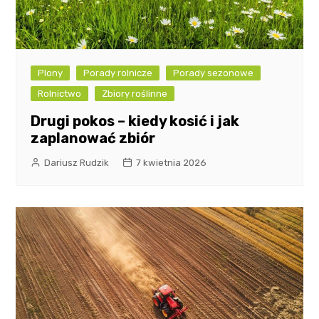
Plony
Porady rolnicze
Porady sezonowe
Rolnictwo
Zbiory roślinne
Drugi pokos – kiedy kosić i jak
zaplanować zbiór
Dariusz Rudzik
7 kwietnia 2026