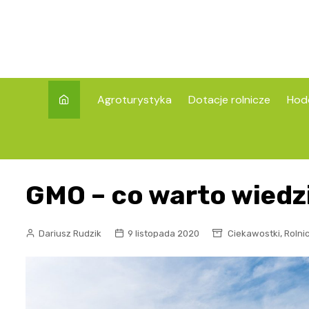
Skip
to
content
Agroturystyka
Dotacje rolnicze
Hod
GMO – co warto wiedz
,
Dariusz Rudzik
9 listopada 2020
Ciekawostki
Rolni