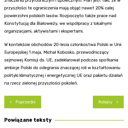
znaczeniu przyrodniczym i społecznym. Plan jest taki, że w
przyszłości te ograniczenia mają objąć nawet 20% całej
powierzchni polskich lasów. Rozpoczęto także prace nad
Konstytucją dla Białowieży, we współpracy z lokalnymi
organizacjami, aktywistami i ekspertami.
W kontekście obchodów 20-lecia członkostwa Polski w Unii
Europejskiej 1 maja, Michał Kobosko, przewodniczący
sejmowej Komisji ds. UE, zadeklarował podczas spotkania
ambicje Polski do odegrania znaczącej roli w kształtowaniu
polityki klimatycznej i energetycznej UE oraz pakietu działań
na rzecz zielonej przyszłości pokoleń.
Nawigacja
Poprzedni
Kolejny
wpisu
Powiązane teksty