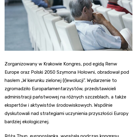
Zorganizowany w Krakowie Kongres, pod egidą Renw
Europe oraz Polski 2050 Szymona Hołowni, obradował pod
hasłem „W kierunku zielonej (r)ewolucji”. Wydarzenie to
zgromadziło Europarlamentarzystów, przedstawicieli
administracji państwowej na różnych szczeblach, a także
ekspertów i aktywistów środowiskowych. Wspólnie
dyskutowali nad strategiami uczynienia przyszłości Europy
bardziej ekologicznej.
Róża Thun, europosłanka, wyrażała podczas kongresu