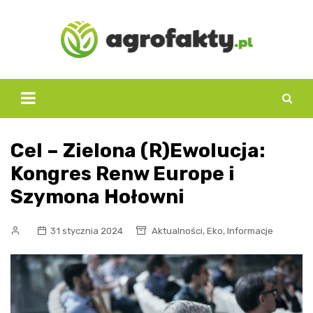
Skip
to
content
Cel – Zielona (R)Ewolucja:
Kongres Renw Europe i
Szymona Hołowni
,
,
31 stycznia 2024
Aktualności
Eko
Informacje