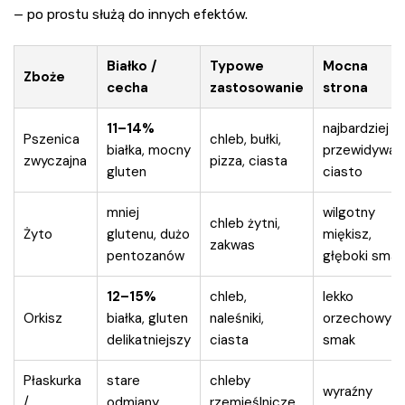
— po prostu służą do innych efektów.
Białko /
Typowe
Mocna
Zboże
cecha
zastosowanie
strona
11–14%
najbardziej
Pszenica
chleb, bułki,
białka, mocny
przewidywal
zwyczajna
pizza, ciasta
gluten
ciasto
mniej
wilgotny
chleb żytni,
Żyto
glutenu, dużo
miękisz,
zakwas
pentozanów
głęboki smak
12–15%
chleb,
lekko
Orkisz
białka, gluten
naleśniki,
orzechowy
delikatniejszy
ciasta
smak
Płaskurka
stare
chleby
wyraźny
/
odmiany
rzemieślnicze,