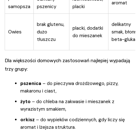
aromat
samopsza
pszenicy
placki
brak glutenu,
delikatny
placki, dodatki
Owies
dużo
smak, błonnik
do mieszanek
tłuszczu
beta-glukan
Dla większości domowych zastosowań najlepiej wypadają
trzy grupy:
pszenica
– do pieczywa drożdżowego, pizzy,
makaronu i ciast,
żyto
– do chleba na zakwasie i mieszanek z
wyrazistym smakiem,
orkisz
– do wypieków codziennych, gdy liczy się
aromat i lżejsza struktura.