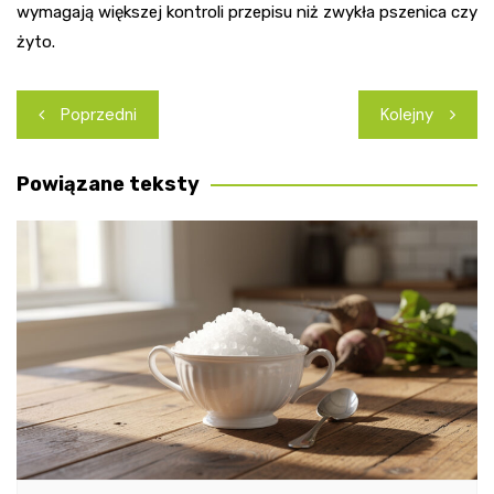
wymagają większej kontroli przepisu niż zwykła pszenica czy
żyto.
Nawigacja
Poprzedni
Kolejny
wpisu
Powiązane teksty