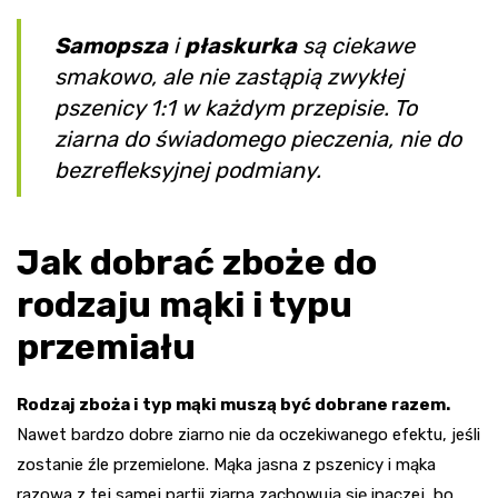
Samopsza
i
płaskurka
są ciekawe
smakowo, ale nie zastąpią zwykłej
pszenicy 1:1 w każdym przepisie. To
ziarna do świadomego pieczenia, nie do
bezrefleksyjnej podmiany.
Jak dobrać zboże do
rodzaju mąki i typu
przemiału
Rodzaj zboża i typ mąki muszą być dobrane razem.
Nawet bardzo dobre ziarno nie da oczekiwanego efektu, jeśli
zostanie źle przemielone. Mąka jasna z pszenicy i mąka
razowa z tej samej partii ziarna zachowują się inaczej, bo