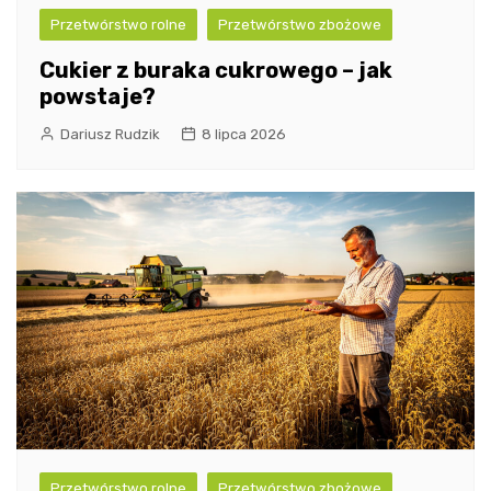
Przetwórstwo rolne
Przetwórstwo zbożowe
Cukier z buraka cukrowego – jak
powstaje?
Dariusz Rudzik
8 lipca 2026
Przetwórstwo rolne
Przetwórstwo zbożowe