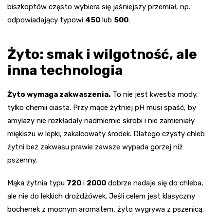
biszkoptów często wybiera się jaśniejszy przemiał, np.
odpowiadający typowi
450
lub
500
.
Żyto: smak i wilgotność, ale
inna technologia
Żyto wymaga zakwaszenia.
To nie jest kwestia mody,
tylko chemii ciasta. Przy mące żytniej pH musi spaść, by
amylazy nie rozkładały nadmiernie skrobi i nie zamieniały
miękiszu w lepki, zakalcowaty środek. Dlatego czysty chleb
żytni bez zakwasu prawie zawsze wypada gorzej niż
pszenny.
Mąka żytnia typu
720
i
2000
dobrze nadaje się do chleba,
ale nie do lekkich drożdżówek. Jeśli celem jest klasyczny
bochenek z mocnym aromatem, żyto wygrywa z pszenicą.