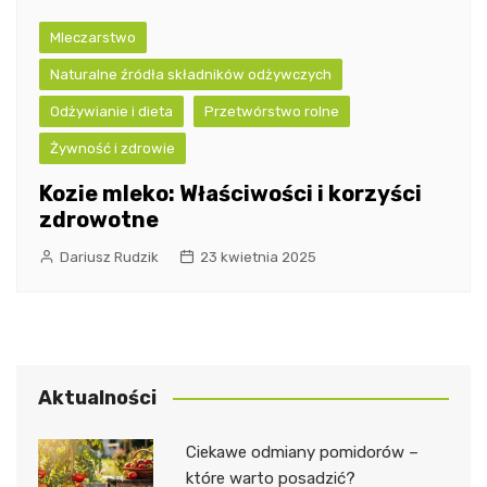
Mleczarstwo
Naturalne źródła składników odżywczych
Odżywianie i dieta
Przetwórstwo rolne
Żywność i zdrowie
Kozie mleko: Właściwości i korzyści
zdrowotne
Dariusz Rudzik
23 kwietnia 2025
Aktualności
Ciekawe odmiany pomidorów –
które warto posadzić?