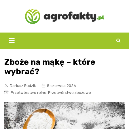
Skip
to
content
Zboże na mąkę – które
wybrać?
Dariusz Rudzik
8 czerwca 2026
,
Przetwórstwo rolne
Przetwórstwo zbożowe