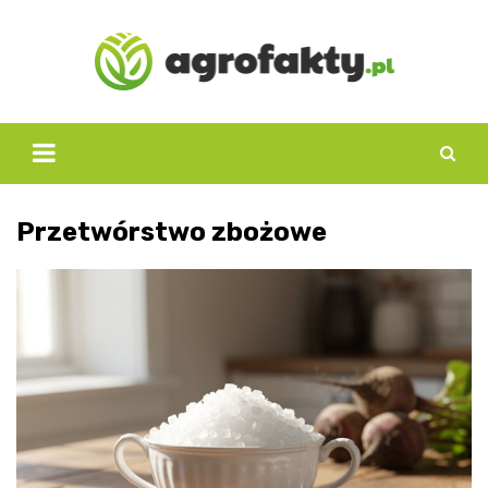
Skip
to
content
Przetwórstwo zbożowe