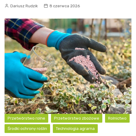
Dariusz Rudzik
8 czerwca 2026
Przetwórstwo rolne
Przetwórstwo zbożowe
Rolnictwo
Środki ochrony roślin
Technologia agrarna