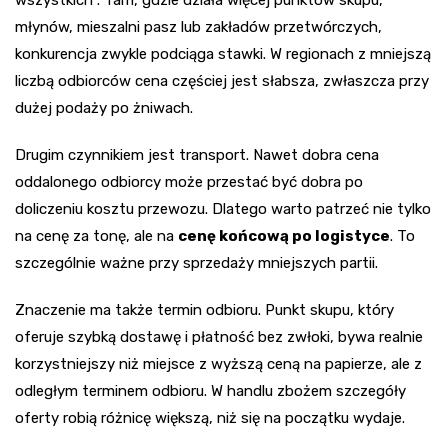
wszystkich”. Tam, gdzie działa więcej punktów skupu,
młynów, mieszalni pasz lub zakładów przetwórczych,
konkurencja zwykle podciąga stawki. W regionach z mniejszą
liczbą odbiorców cena częściej jest słabsza, zwłaszcza przy
dużej podaży po żniwach.
Drugim czynnikiem jest transport. Nawet dobra cena
oddalonego odbiorcy może przestać być dobra po
doliczeniu kosztu przewozu. Dlatego warto patrzeć nie tylko
na cenę za tonę, ale na
cenę końcową po logistyce
. To
szczególnie ważne przy sprzedaży mniejszych partii.
Znaczenie ma także termin odbioru. Punkt skupu, który
oferuje szybką dostawę i płatność bez zwłoki, bywa realnie
korzystniejszy niż miejsce z wyższą ceną na papierze, ale z
odległym terminem odbioru. W handlu zbożem szczegóły
oferty robią różnicę większą, niż się na początku wydaje.