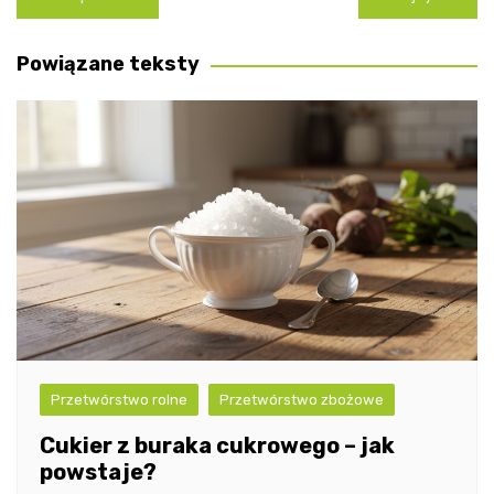
wpisu
Powiązane teksty
Przetwórstwo rolne
Przetwórstwo zbożowe
Cukier z buraka cukrowego – jak
powstaje?