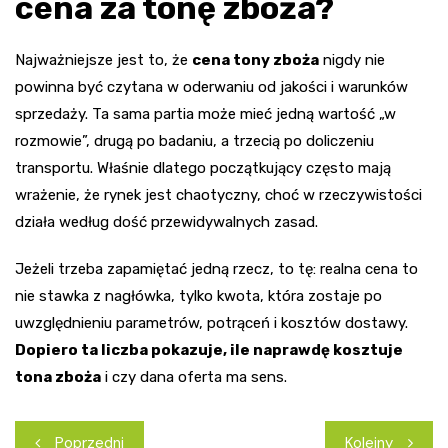
cena za tonę zboża?
Najważniejsze jest to, że
cena tony zboża
nigdy nie
powinna być czytana w oderwaniu od jakości i warunków
sprzedaży. Ta sama partia może mieć jedną wartość „w
rozmowie”, drugą po badaniu, a trzecią po doliczeniu
transportu. Właśnie dlatego początkujący często mają
wrażenie, że rynek jest chaotyczny, choć w rzeczywistości
działa według dość przewidywalnych zasad.
Jeżeli trzeba zapamiętać jedną rzecz, to tę: realna cena to
nie stawka z nagłówka, tylko kwota, która zostaje po
uwzględnieniu parametrów, potrąceń i kosztów dostawy.
Dopiero ta liczba pokazuje, ile naprawdę kosztuje
tona zboża
i czy dana oferta ma sens.
Nawigacja
Poprzedni
Kolejny