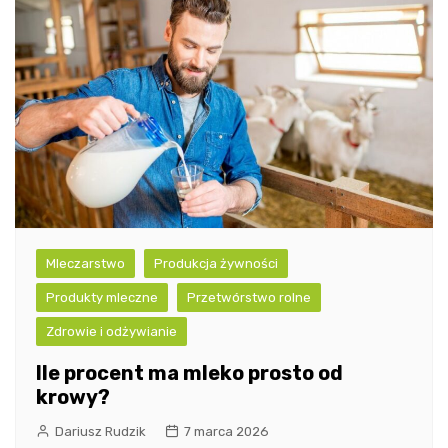
Mleczarstwo
Produkcja żywności
Produkty mleczne
Przetwórstwo rolne
Zdrowie i odżywianie
Ile procent ma mleko prosto od
krowy?
Dariusz Rudzik
7 marca 2026