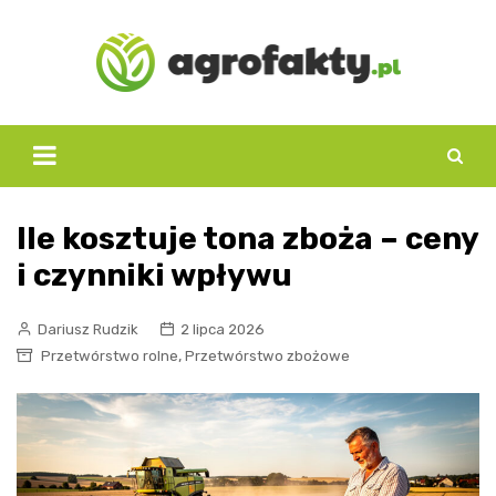
Skip
to
content
Ile kosztuje tona zboża – ceny
i czynniki wpływu
Dariusz Rudzik
2 lipca 2026
,
Przetwórstwo rolne
Przetwórstwo zbożowe