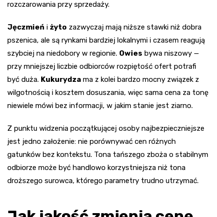
rozczarowania przy sprzedaży.
Jęczmień
i
żyto
zazwyczaj mają niższe stawki niż dobra
pszenica, ale są rynkami bardziej lokalnymi i czasem reagują
szybciej na niedobory w regionie.
Owies
bywa niszowy —
przy mniejszej liczbie odbiorców rozpiętość ofert potrafi
być duża.
Kukurydza
ma z kolei bardzo mocny związek z
wilgotnością i kosztem dosuszania, więc sama cena za tonę
niewiele mówi bez informacji, w jakim stanie jest ziarno.
Z punktu widzenia początkującej osoby najbezpieczniejsze
jest jedno założenie: nie porównywać cen różnych
gatunków bez kontekstu. Tona tańszego zboża o stabilnym
odbiorze może być handlowo korzystniejsza niż tona
droższego surowca, którego parametry trudno utrzymać.
Jak jakość zmienia cenę