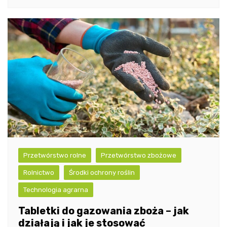
Przetwórstwo rolne
Przetwórstwo zbożowe
Rolnictwo
Środki ochrony roślin
Technologia agrarna
Tabletki do gazowania zboża – jak
działają i jak je stosować