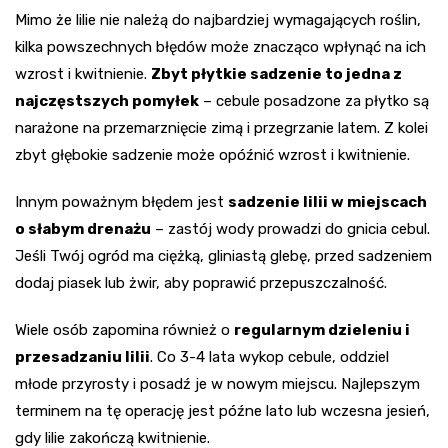
Mimo że lilie nie należą do najbardziej wymagających roślin,
kilka powszechnych błędów może znacząco wpłynąć na ich
wzrost i kwitnienie.
Zbyt płytkie sadzenie to jedna z
najczęstszych pomyłek
– cebule posadzone za płytko są
narażone na przemarznięcie zimą i przegrzanie latem. Z kolei
zbyt głębokie sadzenie może opóźnić wzrost i kwitnienie.
Innym poważnym błędem jest
sadzenie lilii w miejscach
o słabym drenażu
– zastój wody prowadzi do gnicia cebul.
Jeśli Twój ogród ma ciężką, gliniastą glebę, przed sadzeniem
dodaj piasek lub żwir, aby poprawić przepuszczalność.
Wiele osób zapomina również o
regularnym dzieleniu i
przesadzaniu lilii
. Co 3-4 lata wykop cebule, oddziel
młode przyrosty i posadź je w nowym miejscu. Najlepszym
terminem na tę operację jest późne lato lub wczesna jesień,
gdy lilie zakończą kwitnienie.