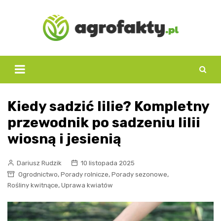
Skip
to
content
Kiedy sadzić lilie? Kompletny
przewodnik po sadzeniu lilii
wiosną i jesienią
Dariusz Rudzik
10 listopada 2025
,
,
,
Ogrodnictwo
Porady rolnicze
Porady sezonowe
,
Rośliny kwitnące
Uprawa kwiatów