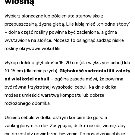
wiosną
Wybierz słoneczne lub półcieniste stanowisko z
przepuszczalną, żyzną glebą. Lilie lubią mieć „chłodne stopy”
– dolna część rośliny powinna być zacieniona, a górna
wystawiona na słońce. Możesz to osiągnąć sadząc niskie
rośliny okrywowe wokół lilii.
Wykop dołek o głębokości 15-20 cm (dla większych cebul) lub
10-15 cm (dla mniejszych).
Głębokość sadzenia lilii zależy
od wielkości cebuli
– ogólna zasada mówi, że powinna
być równa trzykrotnej wysokości cebuli. Na dnie dołka
możesz umieścić warstwę kompostu lub dobrze
rozłożonego obornika.
Umieść cebulę w dołku ostrym końcem do góry, a
zaokrąglonym na dół. Zasypując, delikatnie ubij ziemię, aby
nie pozostały powietrzne kieszenie. Po posadzeniu obficie