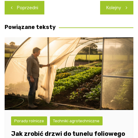
Nawigacja
Poprzedni
Kolejny
wpisu
Powiązane teksty
Porady rolnicze
Techniki agrotechniczne
Jak zrobić drzwi do tunelu foliowego