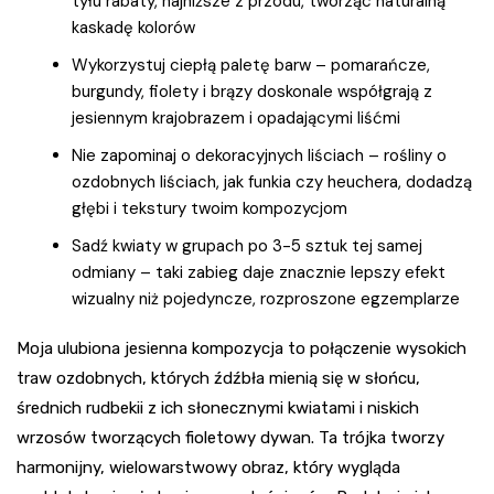
tyłu rabaty, najniższe z przodu, tworząc naturalną
kaskadę kolorów
Wykorzystuj ciepłą paletę barw – pomarańcze,
burgundy, fiolety i brązy doskonale współgrają z
jesiennym krajobrazem i opadającymi liśćmi
Nie zapominaj o dekoracyjnych liściach – rośliny o
ozdobnych liściach, jak funkia czy heuchera, dodadzą
głębi i tekstury twoim kompozycjom
Sadź kwiaty w grupach po 3-5 sztuk tej samej
odmiany – taki zabieg daje znacznie lepszy efekt
wizualny niż pojedyncze, rozproszone egzemplarze
Moja ulubiona jesienna kompozycja to połączenie wysokich
traw ozdobnych, których źdźbła mienią się w słońcu,
średnich rudbekii z ich słonecznymi kwiatami i niskich
wrzosów tworzących fioletowy dywan. Ta trójka tworzy
harmonijny, wielowarstwowy obraz, który wygląda