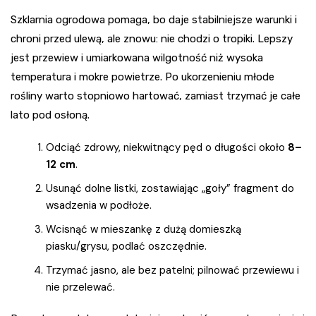
Szklarnia ogrodowa pomaga, bo daje stabilniejsze warunki i
chroni przed ulewą, ale znowu: nie chodzi o tropiki. Lepszy
jest przewiew i umiarkowana wilgotność niż wysoka
temperatura i mokre powietrze. Po ukorzenieniu młode
rośliny warto stopniowo hartować, zamiast trzymać je całe
lato pod osłoną.
Odciąć zdrowy, niekwitnący pęd o długości około
8–
12 cm
.
Usunąć dolne listki, zostawiając „goły” fragment do
wsadzenia w podłoże.
Wcisnąć w mieszankę z dużą domieszką
piasku/grysu, podlać oszczędnie.
Trzymać jasno, ale bez patelni; pilnować przewiewu i
nie przelewać.