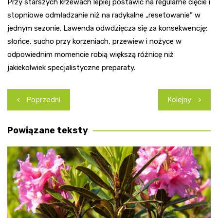
Przy starszych krzewach lepiej postawić na regularne cięcie i
stopniowe odmładzanie niż na radykalne „resetowanie” w
jednym sezonie. Lawenda odwdzięcza się za konsekwencję:
słońce, sucho przy korzeniach, przewiew i nożyce w
odpowiednim momencie robią większą różnicę niż
jakiekolwiek specjalistyczne preparaty.
Nawigacja
Poprzedni
Kolejny
wpisu
Powiązane teksty