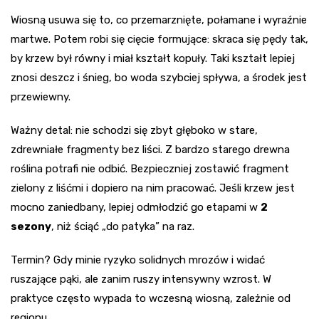
Wiosną usuwa się to, co przemarznięte, połamane i wyraźnie
martwe. Potem robi się cięcie formujące: skraca się pędy tak,
by krzew był równy i miał kształt kopuły. Taki kształt lepiej
znosi deszcz i śnieg, bo woda szybciej spływa, a środek jest
przewiewny.
Ważny detal: nie schodzi się zbyt głęboko w stare,
zdrewniałe fragmenty bez liści. Z bardzo starego drewna
roślina potrafi nie odbić. Bezpieczniej zostawić fragment
zielony z liśćmi i dopiero na nim pracować. Jeśli krzew jest
mocno zaniedbany, lepiej odmłodzić go etapami w
2
sezony
, niż ściąć „do patyka” na raz.
Termin? Gdy minie ryzyko solidnych mrozów i widać
ruszające pąki, ale zanim ruszy intensywny wzrost. W
praktyce często wypada to wczesną wiosną, zależnie od
regionu.