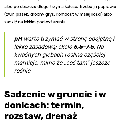
albo po deszczu długo trzyma kałuże, trzeba ją poprawić
(żwir, piasek, drobny grys, kompost w małej ilości) albo
sadzić na lekkim podwyższeniu.
pH
warto trzymać w stronę obojętną i
lekko zasadową: około
6,5–7,5
. Na
kwaśnych glebach roślina częściej
marnieje, mimo że „coś tam” jeszcze
rośnie.
Sadzenie w gruncie i w
donicach: termin,
rozstaw, drenaż