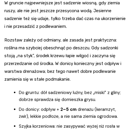
W gruncie najpewniejsze jest sadzenie wiosną, gdy ziemia
ruszy, ale nie jest jeszcze przesycona wodą. Jesienne
sadzenie też się udaje, tylko trzeba dać czas na ukorzenienie
i nie przesadzić z podlewaniem.
Rozstaw zależy od odmiany, ale zasada jest praktyczna:
roślina ma szybciej obeschnąć po deszczu. Gdy sadzonki
stoją „na styk”, środek krzewu łapie wilgoć i zaczyna się
przerzedzanie od środka. W donicy konieczny jest odpływ i
warstwa drenażowa; bez tego nawet dobre podlewanie
zamienia się w stałe podmakanie.
Do gruntu: dół sadzeniowy luźny, bez „miski” z gliny;
dobrze sprawdza się domieszka grysu.
Do donicy: odpływ +
2–5 cm
drenażu (keramzyt,
żwir), lekkie podłoże, a nie sama ziemia ogrodowa.
Szyjka korzeniowa: nie zasypywać wyżej niż rosła w