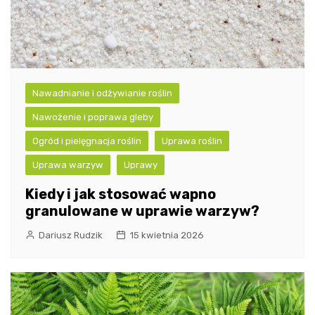
Nawadnianie i odżywianie roślin
Nawożenie i poprawa gleby
Ogród i pielęgnacja roślin
Uprawa roślin
Uprawa warzyw
Uprawy
Kiedy i jak stosować wapno
granulowane w uprawie warzyw?
Dariusz Rudzik
15 kwietnia 2026