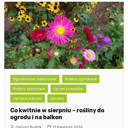
Ogrodnictwo balkonowe
Rośliny ogrodowe
Rośliny sezonowe
Uprawa kwiatów
Uprawa warzyw
Uprawy
Co kwitnie w sierpniu – rośliny do
ogrodu i na balkon
Dariusz Rudzik
13 kwietnia 2026