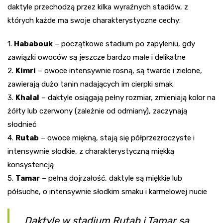
daktyle przechodzą przez kilka wyraźnych stadiów, z
których każde ma swoje charakterystyczne cechy:
1.
Hababouk
– początkowe stadium po zapyleniu, gdy
zawiązki owoców są jeszcze bardzo małe i delikatne
2.
Kimri
– owoce intensywnie rosną, są twarde i zielone,
zawierają dużo tanin nadających im cierpki smak
3.
Khalal
– daktyle osiągają pełny rozmiar, zmieniają kolor na
żółty lub czerwony (zależnie od odmiany), zaczynają
słodnieć
4.
Rutab
– owoce miękną, stają się półprzezroczyste i
intensywnie słodkie, z charakterystyczną miękką
konsystencją
5.
Tamar
– pełna dojrzałość, daktyle są miękkie lub
półsuche, o intensywnie słodkim smaku i karmelowej nucie
Daktyle w stadium Rutab i Tamar są