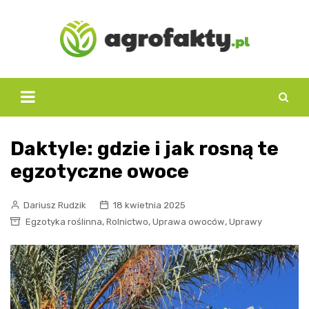
Skip
to
content
Daktyle: gdzie i jak rosną te
egzotyczne owoce
Dariusz Rudzik
18 kwietnia 2025
,
,
,
Egzotyka roślinna
Rolnictwo
Uprawa owoców
Uprawy