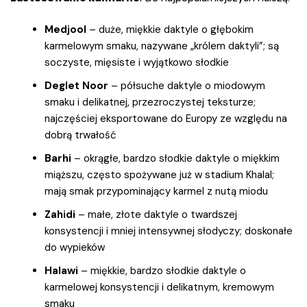
Medjool
– duże, miękkie daktyle o głębokim
karmelowym smaku, nazywane „królem daktyli”; są
soczyste, mięsiste i wyjątkowo słodkie
Deglet Noor
– półsuche daktyle o miodowym
smaku i delikatnej, przezroczystej teksturze;
najczęściej eksportowane do Europy ze względu na
dobrą trwałość
Barhi
– okrągłe, bardzo słodkie daktyle o miękkim
miąższu, często spożywane już w stadium Khalal;
mają smak przypominający karmel z nutą miodu
Zahidi
– małe, złote daktyle o twardszej
konsystencji i mniej intensywnej słodyczy; doskonałe
do wypieków
Halawi
– miękkie, bardzo słodkie daktyle o
karmelowej konsystencji i delikatnym, kremowym
smaku