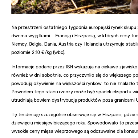
Na przestrzeni ostatniego tygodnia europejski rynek skupu
dwoma wyjątkami – Francją i Hiszpanią, w których ceny tuc
Niemcy, Belgia, Dania, Austria czy Holandia utrzymuje sta
poziomie 2,10 €/kg (wbc).
Informacje podane przez ISN wskazują na ciekawe zjawisko
również w dni sobotnie, co przyczyniło się do większego po
powodują ożywienie na większości rynków, to nie znalazło 
Powodem tego stanu rzeczy może być spadek eksportu wieprz
utrudniają bowiem dystrybucję produktów poza granicami U
Tę tendencję szczególnie obserwuje się w Hiszpanii, gdzi
dziewięciu miesięcy bieżącego roku. Spowodowało to przesu
wysokie ceny mięsa wieprzowego są odczuwalne dla konsume