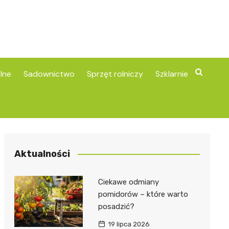
lne
Sadownictwo
Sprzęt rolniczy
Szklarnie
Aktualności
Ciekawe odmiany
pomidorów – które warto
posadzić?
19 lipca 2026