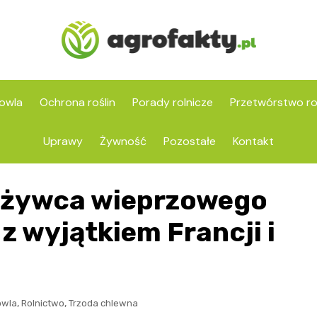
owla
Ochrona roślin
Porady rolnicze
Przetwórstwo ro
Uprawy
Żywność
Pozostałe
Kontakt
u żywca wieprzowego
z wyjątkiem Francji i
,
,
owla
Rolnictwo
Trzoda chlewna