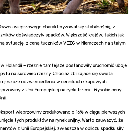
 żywca wieprzowego charakteryzował się stabilnością, z
zników doświadczyły spadków. Większość krajów, takich jak
bilną sytuację, z ceną tuczników VEZG w Niemczech na stałym
 w Holandii – rzeźnie tamtejsze postanowiły uruchomić uboje
pytu na surowiec rzeźny. Chociaż zbliżające się święta
to jeszcze odzwierciedlenia w cennikach skupowych.
owiny z Unii Europejskiej na rynki trzecie. Wysokie ceny
nii.
e eksport wieprzowiny zredukowano o 16% w ciągu pierwszych
nięcie tych produktów na rynek unijny. Warto zauważyć, że
ntów z Unii Europejskiej, zwłaszcza w obliczu spadku siły