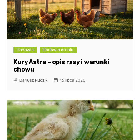
Hodowla
Hodowla drobiu
Kury Astra – opis rasy i warunki
chowu
Dariusz Rudzik
16 lipca 2026