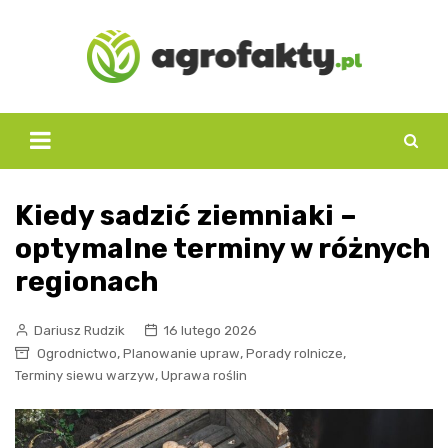
Skip
to
content
Kiedy sadzić ziemniaki –
optymalne terminy w różnych
regionach
Dariusz Rudzik
16 lutego 2026
,
,
,
Ogrodnictwo
Planowanie upraw
Porady rolnicze
,
Terminy siewu warzyw
Uprawa roślin