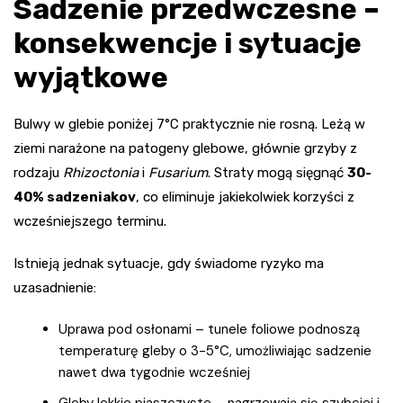
Sadzenie przedwczesne –
konsekwencje i sytuacje
wyjątkowe
Bulwy w glebie poniżej 7°C praktycznie nie rosną. Leżą w
ziemi narażone na patogeny glebowe, głównie grzyby z
rodzaju
Rhizoctonia
i
Fusarium
. Straty mogą sięgnąć
30-
40% sadzeniakov
, co eliminuje jakiekolwiek korzyści z
wcześniejszego terminu.
Istnieją jednak sytuacje, gdy świadome ryzyko ma
uzasadnienie:
Uprawa pod osłonami – tunele foliowe podnoszą
temperaturę gleby o 3-5°C, umożliwiając sadzenie
nawet dwa tygodnie wcześniej
Gleby lekkie piaszczyste – nagrzewają się szybciej i