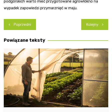
podgórskich warto mieć przygotowane agrowłókno na
wypadek zapowiedzi przymarznięć w maju.
Nawigacja
Poprzedni
Kolejny
wpisu
Powiązane teksty