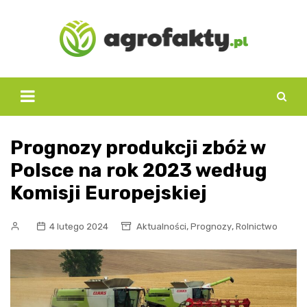
Skip
to
content
Prognozy produkcji zbóż w
Polsce na rok 2023 według
Komisji Europejskiej
,
,
4 lutego 2024
Aktualności
Prognozy
Rolnictwo