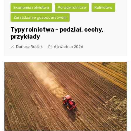
Ekonomia rolnictwa
Porady rolnicze
Rolnictwo
Zarządzanie gospodarstwem
Typy rolnictwa – podział, cechy,
przykłady
Dariusz Rudzik
6 kwietnia 2026