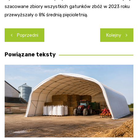
szacowane zbiory wszystkich gatunków zbóż w 2023 roku
przewyższały o 8% średnią pięcioletnią.
Nawigacja
Poprzedni
Kolejny
wpisu
Powiązane teksty