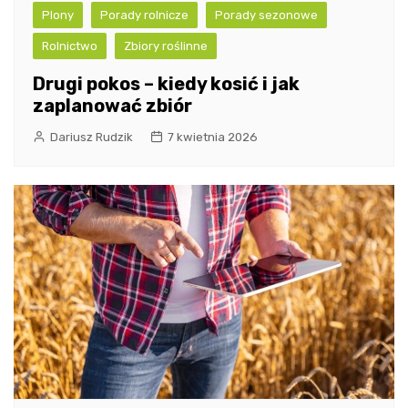
Plony
Porady rolnicze
Porady sezonowe
Rolnictwo
Zbiory roślinne
Drugi pokos – kiedy kosić i jak
zaplanować zbiór
Dariusz Rudzik
7 kwietnia 2026