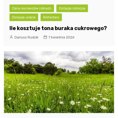
Ceny surowców rolnych
Dotacje rolnicze
Dotacje unijne
Rolnictwo
Ile kosztuje tona buraka cukrowego?
Dariusz Rudzik
7 kwietnia 2026