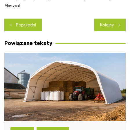
Maszrol.
Nawigacja
Poprzedni
Kolejny
wpisu
Powiązane teksty