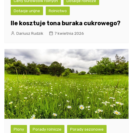
Ceny surowców rolnych
Dotacje rolnicze
Dotacje unijne
Rolnictwo
Ile kosztuje tona buraka cukrowego?
Dariusz Rudzik
7 kwietnia 2026
Plony
Porady rolnicze
Porady sezonowe