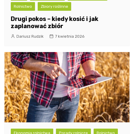
Rolnictwo
Zbiory roślinne
Drugi pokos – kiedy kosić i jak
zaplanować zbiór
Dariusz Rudzik
7 kwietnia 2026
Ekonomia rolnictwa
Porady rolnicze
Rolnictwo