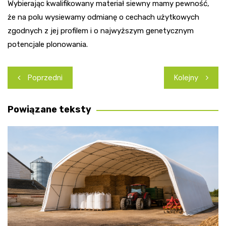
Wybierając kwalifikowany materiał siewny mamy pewność,
że na polu wysiewamy odmianę o cechach użytkowych
zgodnych z jej profilem i o najwyższym genetycznym
potencjale plonowania.
Nawigacja
Poprzedni
Kolejny
wpisu
Powiązane teksty