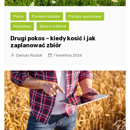
Plony
Porady rolnicze
Porady sezonowe
Rolnictwo
Zbiory roślinne
Drugi pokos – kiedy kosić i jak
zaplanować zbiór
Dariusz Rudzik
7 kwietnia 2026