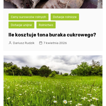
Ceny surowców rolnych
Dotacje rolnicze
Dotacje unijne
Rolnictwo
Ile kosztuje tona buraka cukrowego?
Dariusz Rudzik
7 kwietnia 2026