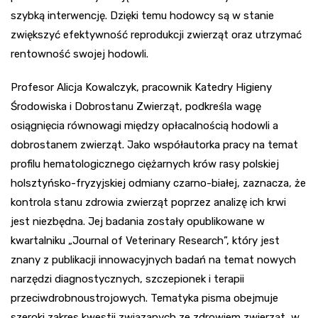
szybką interwencję. Dzięki temu hodowcy są w stanie
zwiększyć efektywność reprodukcji zwierząt oraz utrzymać
rentowność swojej hodowli.
Profesor Alicja Kowalczyk, pracownik Katedry Higieny
Środowiska i Dobrostanu Zwierząt, podkreśla wagę
osiągnięcia równowagi między opłacalnością hodowli a
dobrostanem zwierząt. Jako współautorka pracy na temat
profilu hematologicznego ciężarnych krów rasy polskiej
holsztyńsko-fryzyjskiej odmiany czarno-białej, zaznacza, że
kontrola stanu zdrowia zwierząt poprzez analizę ich krwi
jest niezbędna. Jej badania zostały opublikowane w
kwartalniku „Journal of Veterinary Research”, który jest
znany z publikacji innowacyjnych badań na temat nowych
narzędzi diagnostycznych, szczepionek i terapii
przeciwdrobnoustrojowych. Tematyka pisma obejmuje
szeroki zakres kwestii związanych ze zdrowiem zwierząt, w