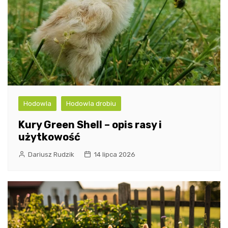
Hodowla
Hodowla drobiu
Kury Green Shell – opis rasy i
użytkowość
Dariusz Rudzik
14 lipca 2026