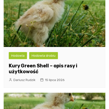
Hodowla
Hodowla drobiu
Kury Green Shell – opis rasy i
użytkowość
Dariusz Rudzik
15 lipca 2026