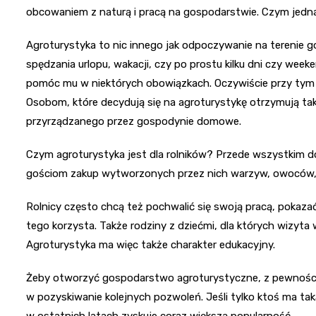
obcowaniem z naturą i pracą na gospodarstwie. Czym jedna
Agroturystyka to nic innego jak odpoczywanie na terenie g
spędzania urlopu, wakacji, czy po prostu kilku dni czy week
pomóc mu w niektórych obowiązkach. Oczywiście przy tym 
Osobom, które decydują się na agroturystykę otrzymują t
przyrządzanego przez gospodynie domowe.
Czym agroturystyka jest dla rolników? Przede wszystkim 
gościom zakup wytworzonych przez nich warzyw, owoców,
Rolnicy często chcą też pochwalić się swoją pracą, pokazać 
tego korzysta. Także rodziny z dziećmi, dla których wizyt
Agroturystyka ma więc także charakter edukacyjny.
Żeby otworzyć gospodarstwo agroturystyczne, z pewnością
w pozyskiwanie kolejnych pozwoleń. Jeśli tylko ktoś ma ta
w ostatnich latach zyskuje coraz większą popularność.