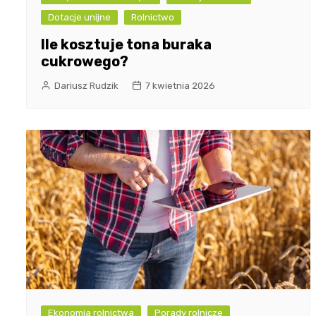
Dotacje unijne
Rolnictwo
Ile kosztuje tona buraka
cukrowego?
Dariusz Rudzik
7 kwietnia 2026
Ekonomia rolnictwa
Porady rolnicze