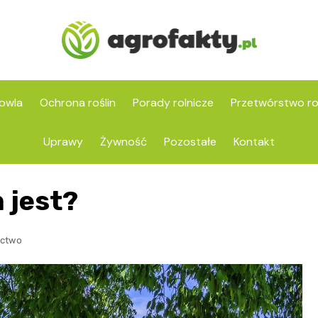
owla
Ochrona roślin
Porady rolnicze
Przetwórstwo ro
Uprawy
Żywność
Pozostałe
Kontakt
 jest?
ictwo