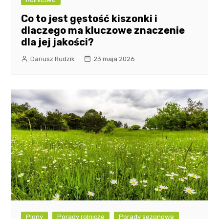
Co to jest gęstość kiszonki i
dlaczego ma kluczowe znaczenie
dla jej jakości?
Dariusz Rudzik
23 maja 2026
Plony
Porady rolnicze
Porady sezonowe