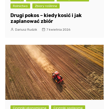
Rolnictwo
Zbiory roślinne
Drugi pokos – kiedy kosić i jak
zaplanować zbiór
Dariusz Rudzik
7 kwietnia 2026
Czynniki ekonomiczne
Czynniki społeczne