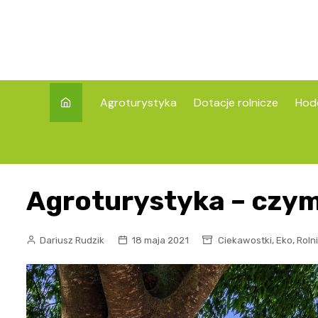
Skip
to
content
Agroturystyka
Dotacje rolnicze
Hod
Agroturystyka – czym
,
,
Dariusz Rudzik
18 maja 2021
Ciekawostki
Eko
Roln