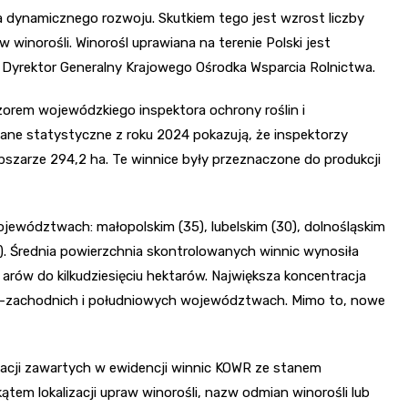
za dynamicznego rozwoju. Skutkiem tego jest wzrost liczby
winorośli. Winorośl uprawiana na terenie Polski jest
e Dyrektor Generalny Krajowego Ośrodka Wsparcia Rolnictwa.
zorem wojewódzkiego inspektora ochrony roślin i
Dane statystyczne z roku 2024 pokazują, że inspektorzy
bszarze 294,2 ha. Te winnice były przeznaczone do produkcji
jewództwach: małopolskim (35), lubelskim (30), dolnośląskim
14). Średnia powierzchnia skontrolowanych winnic wynosiła
u arów do kilkudziesięciu hektarów. Największa koncentracja
o-zachodnich i południowych województwach. Mimo to, nowe
macji zawartych w ewidencji winnic KOWR ze stanem
ątem lokalizacji upraw winorośli, nazw odmian winorośli lub