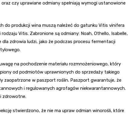
 oraz czy uprawiane odmiany spełniają wymogi ustanowione
 do produkcji wina muszą należeć do gatunku Vitis vinifera
odzaju Vitis. Zabronione są odmiany: Noah, Othello, Isabelle,
 dla zdrowia ludzi, jako że podczas procesu fermentacji
etylowego.
ą uwagę na pochodzenie materiału rozmnożeniowego, który
akupiony od podmiotów uprawnionych do sprzedaży takiego
yły zaopatrzone w paszport roślin. Paszport gwarantuje, że
tannowych i regulowanych agrofagów niekwarantannowych.
i zdrowotne.
pekcję stwierdzono, że nie ma upraw odmian winorośli, które