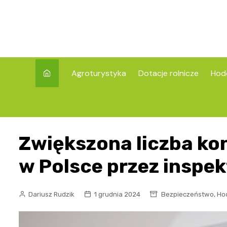
Skip
to
content
Agroturystyka
Dotacje rolnicze
Hod
Zwiększona liczba kon
w Polsce przez inspe
,
Dariusz Rudzik
1 grudnia 2024
Bezpieczeństwo
Ho