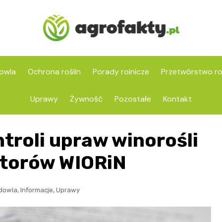
owla
Ochrona roślin
Porady rolnicze
Przetwórstwo ro
Uprawy
Żywność
Pozostałe
Kontakt
troli upraw winorośli
ktorów WIORiN
,
,
dowla
Informacje
Uprawy