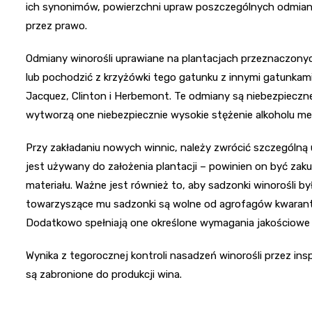
ich synonimów, powierzchni upraw poszczególnych odmian
przez prawo.
Odmiany winorośli uprawiane na plantacjach przeznaczonych
lub pochodzić z krzyżówki tego gatunku z innymi gatunkami r
Jacquez, Clinton i Herbemont. Te odmiany są niebezpieczne
wytworzą one niebezpiecznie wysokie stężenie alkoholu m
Przy zakładaniu nowych winnic, należy zwrócić szczególn
jest używany do założenia plantacji – powinien on być z
materiału. Ważne jest również to, aby sadzonki winorośli b
towarzyszące mu sadzonki są wolne od agrofagów kwaran
Dodatkowo spełniają one określone wymagania jakościowe 
Wynika z tegorocznej kontroli nasadzeń winorośli przez ins
są zabronione do produkcji wina.