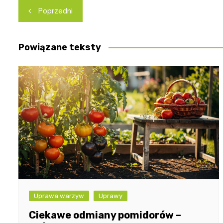
Nawigacja
Poprzedni
wpisu
Powiązane teksty
Uprawa warzyw
Uprawy
Ciekawe odmiany pomidorów –