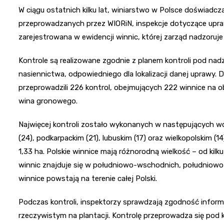
W ciągu ostatnich kilku lat, winiarstwo w Polsce doświadc
przeprowadzanych przez WIORiN, inspekcje dotyczące upraw 
zarejestrowana w ewidencji winnic, której zarząd nadzoruj
Kontrole są realizowane zgodnie z planem kontroli pod nad
nasiennictwa, odpowiedniego dla lokalizacji danej uprawy. 
przeprowadzili 226 kontrol, obejmujących 222 winnice na o
wina gronowego.
Najwięcej kontroli zostało wykonanych w następujących wo
(24), podkarpackim (21), lubuskim (17) oraz wielkopolskim (
1,33 ha. Polskie winnice mają różnorodną wielkość – od kilk
winnic znajduje się w południowo-wschodnich, południow
winnice powstają na terenie całej Polski.
Podczas kontroli, inspektorzy sprawdzają zgodność infor
rzeczywistym na plantacji. Kontrolę przeprowadza się pod k