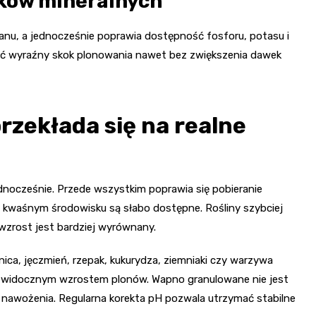
ików mineralnych
anu, a jednocześnie poprawia dostępność fosforu, potasu i
ć wyraźny skok plonowania nawet bez zwiększenia dawek
zekłada się na realne
jednocześnie. Przede wszystkim poprawia się pobieranie
w kwaśnym środowisku są słabo dostępne. Rośliny szybciej
 wzrost jest bardziej wyrównany.
ica, jęczmień, rzepak, kukurydza, ziemniaki czy warzywa
e widocznym wzrostem plonów. Wapno granulowane nie jest
 nawożenia. Regularna korekta pH pozwala utrzymać stabilne