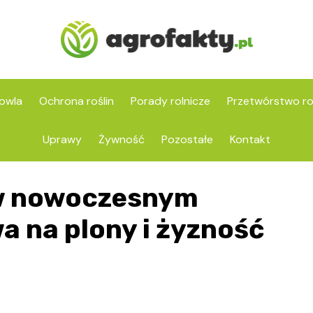
owla
Ochrona roślin
Porady rolnicze
Przetwórstwo ro
Uprawy
Żywność
Pozostałe
Kontakt
w nowoczesnym
wa na plony i żyzność