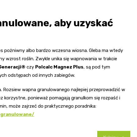
anulowane, aby uzyskać
es pożniwny albo bardzo wczesna wiosna. Gleba ma wtedy
y wzrost roślin. Zwykle unika się wapnowania w trakcie
 Generacji®
czy
Polcalc Magnez Plus
, są pod tym
ych odstępach od innych zabiegów.
 Rozsiew wapna granulowanego najlepiej przeprowadzić w
ęcz korzystne, ponieważ pomagają granulkom się rozpaść i
rmin, może zajrzeć do praktycznego poradnika:
o-granulowane/