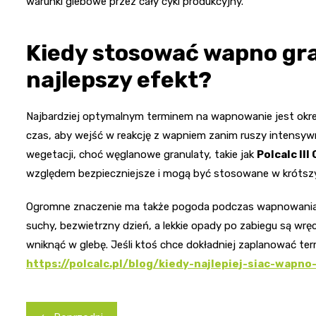
warunki glebowe przez cały cykl produkcyjny.
Kiedy stosować wapno gr
najlepszy efekt?
Najbardziej optymalnym terminem na wapnowanie jest okr
czas, aby wejść w reakcję z wapniem zanim ruszy intensywn
wegetacji, choć węglanowe granulaty, takie jak
Polcalc III
względem bezpieczniejsze i mogą być stosowane w krótsz
Ogromne znaczenie ma także pogoda podczas wapnowania.
suchy, bezwietrzny dzień, a lekkie opady po zabiegu są wr
wniknąć w glebę. Jeśli ktoś chce dokładniej zaplanować te
https://polcalc.pl/blog/kiedy-najlepiej-siac-wapn
Nawigacja