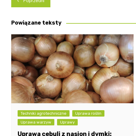
Poprzedni
wpisu
Powiązane teksty
Techniki agrotechniczne
Uprawa roślin
Uprawa warzyw
Uprawy
Uprawa cebuli z nasion i dymki: