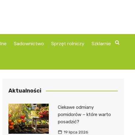
lne
Sadownictwo
Sprzęt rolniczy
Szklarnie
Aktualności
Ciekawe odmiany
pomidorów – które warto
posadzić?
19 lipca 2026