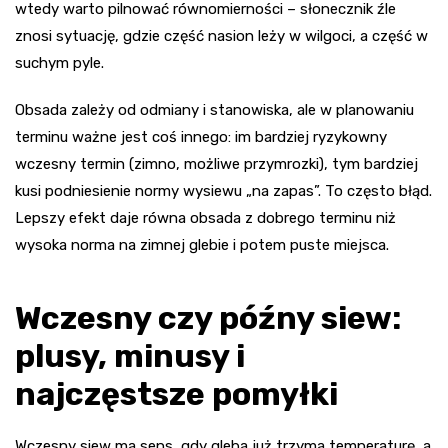
wtedy warto pilnować równomierności – słonecznik źle
znosi sytuację, gdzie część nasion leży w wilgoci, a część w
suchym pyle.
Obsada zależy od odmiany i stanowiska, ale w planowaniu
terminu ważne jest coś innego: im bardziej ryzykowny
wczesny termin (zimno, możliwe przymrozki), tym bardziej
kusi podniesienie normy wysiewu „na zapas”. To często błąd.
Lepszy efekt daje równa obsada z dobrego terminu niż
wysoka norma na zimnej glebie i potem puste miejsca.
Wczesny czy późny siew:
plusy, minusy i
najczęstsze pomyłki
Wczesny siew ma sens, gdy gleba już trzyma temperaturę, a