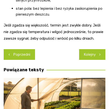
silnych przymrozków,
stan pola: bez lepienia i bez ryzyka zaskorupienia po
pierwszym deszczu.
Jeśli zgadza się większość, termin jest zwykle dobry. Jeśli
nie zgadza się temperatura i wilgoć jednocześnie, to prawie
zawsze sygnał, żeby odpuścić i wrócić po kilku dniach.
Nawigacja
Poprzedni
Kolejny
wpisu
Powiązane teksty