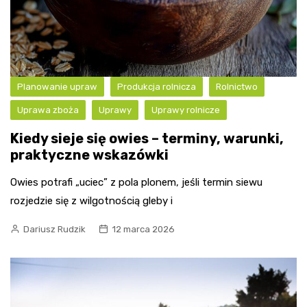
Planowanie upraw
Produkcja rolnicza
Rolnictwo
Uprawa zboża
Uprawy
Uprawy rolnicze
Kiedy sieje się owies – terminy, warunki,
praktyczne wskazówki
Owies potrafi „uciec” z pola plonem, jeśli termin siewu
rozjedzie się z wilgotnością gleby i
Dariusz Rudzik
12 marca 2026