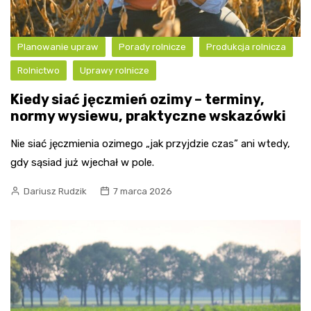
Planowanie upraw
Porady rolnicze
Produkcja rolnicza
Rolnictwo
Uprawy rolnicze
Kiedy siać jęczmień ozimy – terminy,
normy wysiewu, praktyczne wskazówki
Nie siać jęczmienia ozimego „jak przyjdzie czas” ani wtedy,
gdy sąsiad już wjechał w pole.
Dariusz Rudzik
7 marca 2026