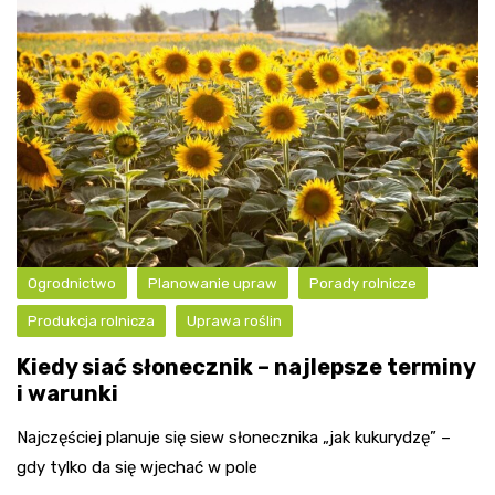
Ogrodnictwo
Planowanie upraw
Porady rolnicze
Produkcja rolnicza
Uprawa roślin
Kiedy siać słonecznik – najlepsze terminy
i warunki
Najczęściej planuje się siew słonecznika „jak kukurydzę” –
gdy tylko da się wjechać w pole