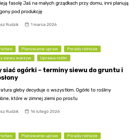
ieją fasolę Jaś na małych grządkach przy domu, inni planują
agony pod produkcję
usz Rudzik
1 marca 2026
nictwo
Planowanie upraw
Porady rolnicze
ny siewu warzyw
Uprawa roślin
 siać ogórki – terminy siewu do gruntu i
osłony
tura gleby decyduje o wszystkim. Ogórki to rośliny
ubne, które w zimnej ziemi po prostu
usz Rudzik
16 lutego 2026
nictwo
Planowanie upraw
Porady rolnicze