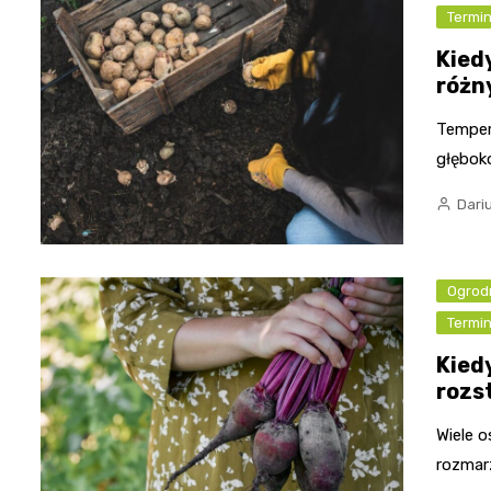
Termi
Kied
różn
Tempera
głębok
Dari
Ogrod
Termi
Kied
rozs
Wiele o
rozmarz