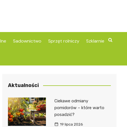
lne
Sadownictwo
Sprzęt rolniczy
Szklarnie
Aktualności
Ciekawe odmiany
pomidorów – które warto
posadzić?
19 lipca 2026