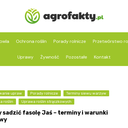
owla
Ochrona roślin
Porady rolnicze
Przetwórstwo ro
Uprawy
Żywność
Pozostałe
Kontakt
wanie upraw
Porady rolnicze
Terminy siewu warzyw
 roślin
Uprawa roślin strączkowych
 sadzić fasolę Jaś – terminy i warunki
awy