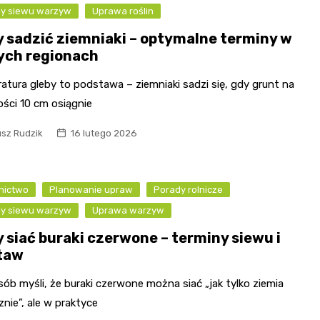
ny siewu warzyw
Uprawa roślin
y sadzić ziemniaki – optymalne terminy w
ych regionach
tura gleby to podstawa – ziemniaki sadzi się, gdy grunt na
ości 10 cm osiągnie
usz Rudzik
16 lutego 2026
nictwo
Planowanie upraw
Porady rolnicze
ny siewu warzyw
Uprawa warzyw
y siać buraki czerwone – terminy siewu i
taw
sób myśli, że buraki czerwone można siać „jak tylko ziemia
nie”, ale w praktyce