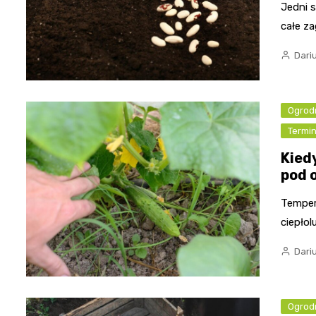
Jedni s
całe z
Dari
Ogrod
Termi
Kiedy
pod 
Tempera
ciepłol
Dari
Ogrod