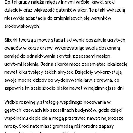
Do tej grupy należą między innymi wróble, kawki, sroki,
dzięcioły oraz większość gatunków sikor. Te ptaki wykazują
niezwykłą adaptację do zmieniających się warunków
środowiskowych.
Sikorki tworzą zimowe stada i aktywnie poszukują ukrytych
owadów w korze drzew, wykorzystując swoją doskonałą
pamięć do odnajdywania skrytek z zapasami nasion
ukrytymi jesienią. Jedna sikorka może zapamiętać lokalizację
nawet kilku tysięcy takich skrytek. Dzięcioły wykorzystują
swoje mocne dzioby do wydobywania larw z drewna, co
zapewnia im stałe źródło białka nawet w najzimniejsze dni.
Wróble rozwinęły strategię wspólnego nocowania w
gęstych krzewach lub szczelinach budynków, gdzie dzięki
wspólnemu cieple ciała mogą przetrwać nawet najsroższe
mrozy. Sroki natomiast gromadzą różnorodne zapasy