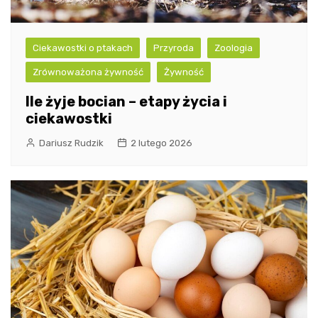
Ciekawostki o ptakach
Przyroda
Zoologia
Zrównoważona żywność
Żywność
Ile żyje bocian – etapy życia i
ciekawostki
Dariusz Rudzik
2 lutego 2026