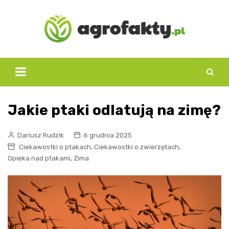
Skip
to
content
Jakie ptaki odlatują na zimę?
Dariusz Rudzik
6 grudnia 2025
,
,
Ciekawostki o ptakach
Ciekawostki o zwierzętach
,
Opieka nad ptakami
Zima