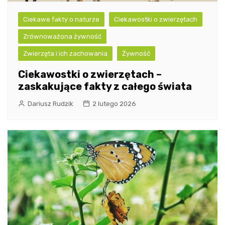
Ciekawe fakty o naturze
Ciekawostki o zwierzętach
Zrównoważona żywność
Zwierzęta i ich zachowania
Żywność
Ciekawostki o zwierzętach –
zaskakujące fakty z całego świata
Dariusz Rudzik
2 lutego 2026