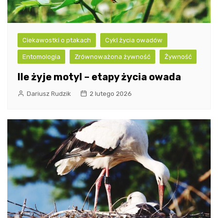
Ciekawostki o ptakach
Cykl życia owadów
Entomologia
Zrównoważona żywność
Żywność
Ile żyje motyl – etapy życia owada
Dariusz Rudzik
2 lutego 2026