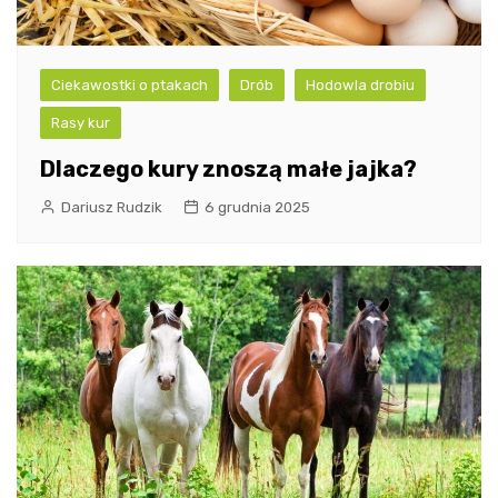
Ciekawostki o ptakach
Drób
Hodowla drobiu
Rasy kur
Dlaczego kury znoszą małe jajka?
Dariusz Rudzik
6 grudnia 2025