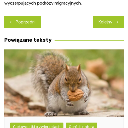
wyczerpujących podróży migracyjnych.
Nawigacja
Poprzedni
Kolejny
wpisu
Powiązane teksty
Ciekawostki o zwierzętach
Ogród i natura