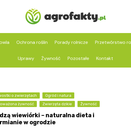
owla
Ochrona roślin
Porady rolnicze
Przetwórstwo ro
Uprawy
Żywność
Pozostałe
Kontakt
ostki o zwierzętach
Ogród i natura
oważona żywność
Zwierzęta dzikie
Żywność
dzą wiewiórki – naturalna dieta i
rmianie w ogrodzie