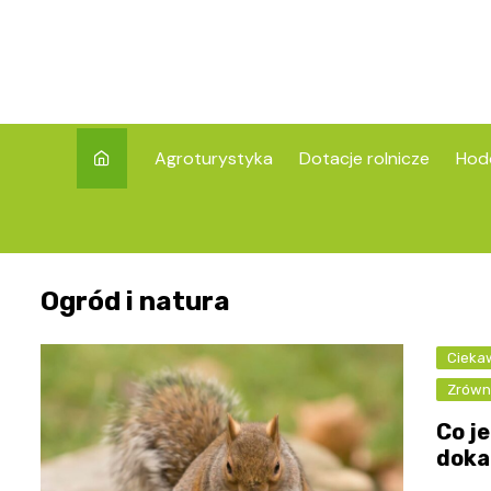
Skip
to
content
Agroturystyka
Dotacje rolnicze
Hod
Ogród i natura
Ciekaw
Zrówn
Co je
doka