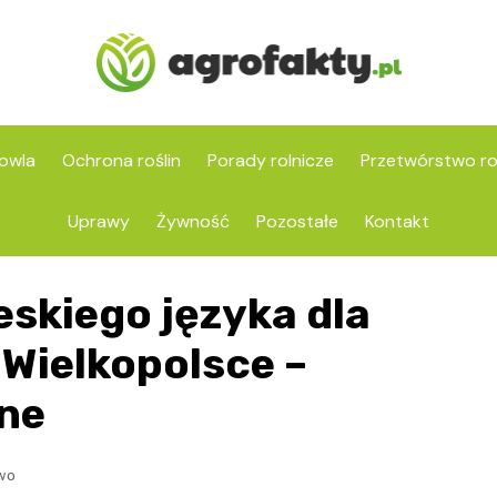
owla
Ochrona roślin
Porady rolnicze
Przetwórstwo ro
Uprawy
Żywność
Pozostałe
Kontakt
eskiego języka dla
Wielkopolsce –
ne
two