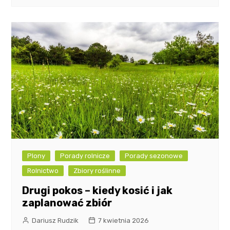
Plony
Porady rolnicze
Porady sezonowe
Rolnictwo
Zbiory roślinne
Drugi pokos – kiedy kosić i jak
zaplanować zbiór
Dariusz Rudzik
7 kwietnia 2026