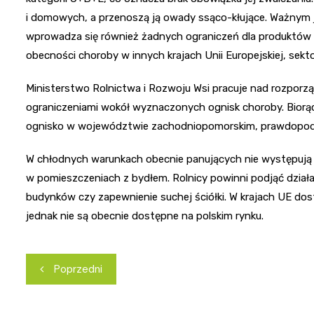
i domowych, a przenoszą ją owady ssąco-kłujące. Ważnym jes
wprowadza się również żadnych ograniczeń dla produktów 
obecności choroby w innych krajach Unii Europejskiej, sekt
Ministerstwo Rolnictwa i Rozwoju Wsi pracuje nad rozpor
ograniczeniami wokół wyznaczonych ognisk choroby. Biorą
ognisko w województwie zachodniopomorskim, prawdopodobn
W chłodnych warunkach obecnie panujących nie występują
w pomieszczeniach z bydłem. Rolnicy powinni podjąć działa
budynków czy zapewnienie suchej ściółki. W krajach UE dos
jednak nie są obecnie dostępne na polskim rynku.
Nawigacja
Poprzedni
wpisu