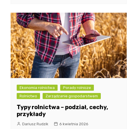
Ekonomia rolnictwa
Porady rolnicze
Rolnictwo
Zarządzanie gospodarstwem
Typy rolnictwa – podział, cechy,
przykłady
Dariusz Rudzik
6 kwietnia 2026