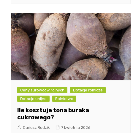
Ceny surowców rolnych
Dotacje rolnicze
Dotacje unijne
Rolnictwo
Ile kosztuje tona buraka
cukrowego?
Dariusz Rudzik
7 kwietnia 2026