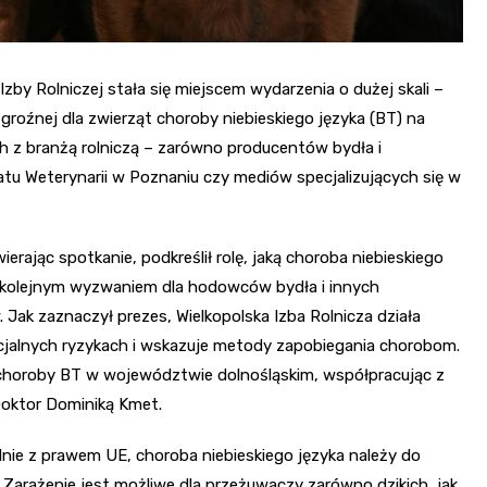
Izby Rolniczej stała się miejscem wydarzenia o dużej skali –
groźnej dla zwierząt choroby niebieskiego języka (BT) na
ch z branżą rolniczą – zarówno producentów bydła i
u Weterynarii w Poznaniu czy mediów specjalizujących się w
ierając spotkanie, podkreślił rolę, jaką choroba niebieskiego
st kolejnym wyzwaniem dla hodowców bydła i innych
Jak zaznaczył prezes, Wielkopolska Izba Rolnicza działa
ncjalnych ryzykach i wskazuje metody zapobiegania chorobom.
choroby BT w województwie dolnośląskim, współpracując z
Doktor Dominiką Kmet.
dnie z prawem UE, choroba niebieskiego języka należy do
 Zarażenie jest możliwe dla przeżuwaczy zarówno dzikich, jak