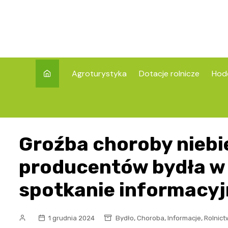
Skip
to
content
Agroturystyka
Dotacje rolnicze
Hod
Groźba choroby niebi
producentów bydła w 
spotkanie informacyj
,
,
,
1 grudnia 2024
Bydło
Choroba
Informacje
Rolnic