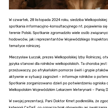
W czwartek, 28 listopada 2024 roku, siedziba Wielkopolskiej 
spotkania informacyjno-konsultacyjnego nt. pojawienia się 
terenie Polski. Spotkanie zgromadziło wiele osób związany
hodowców, jak i reprezentantów Wojewódzkiego Inspektorat
tematyce rolniczej.
Mieczysław Łuczak, prezes Wielkopolskiej Izby Rolniczej, otw
języka stanowi dla rolników wielkopolskich. Ta choroba je
przeżuwaczy, po afrykańskim pomorze świń i grypie ptaków. 
aktywnie w sytuacji zagrożeń – informuje rolników o pote
Spotkanie zorganizowano dzień po potwierdzeniu ogniska 
Wielkopolskim Wojewódzkim Lekarzem Weterynarii – Panią 
W swojej prezentacji, Pani Doktor Kmet podkreśliła, że zgo
kategorii C+D+E, co oznacza brak obowiązku jej zwalczania.