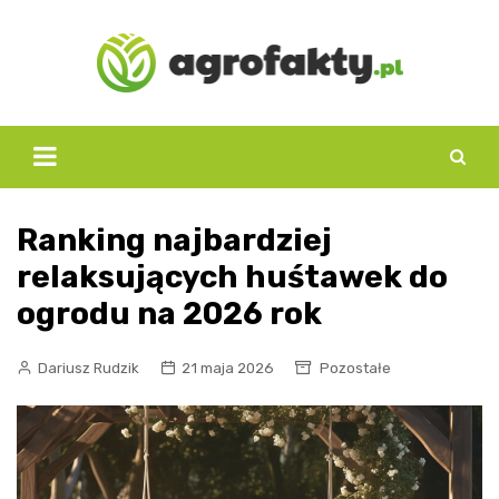
Skip
to
content
Ranking najbardziej
relaksujących huśtawek do
ogrodu na 2026 rok
Dariusz Rudzik
21 maja 2026
Pozostałe