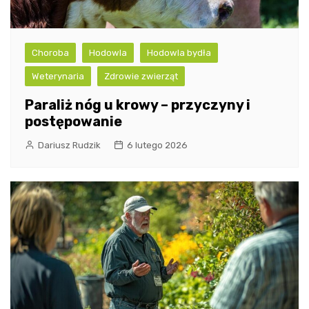
Choroba
Hodowla
Hodowla bydła
Weterynaria
Zdrowie zwierząt
Paraliż nóg u krowy – przyczyny i
postępowanie
Dariusz Rudzik
6 lutego 2026