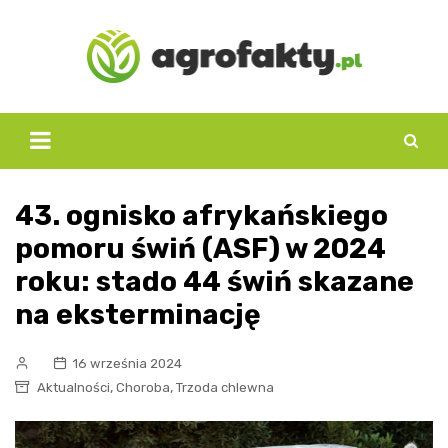
Skip
to
content
43. ognisko afrykańskiego
pomoru świń (ASF) w 2024
roku: stado 44 świń skazane
na eksterminację
16 września 2024
,
,
Aktualności
Choroba
Trzoda chlewna