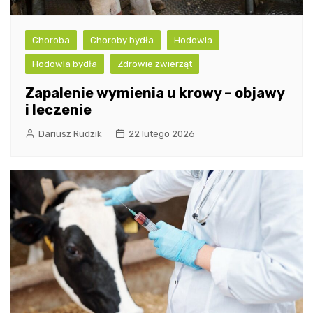
Choroba
Choroby bydła
Hodowla
Hodowla bydła
Zdrowie zwierząt
Zapalenie wymienia u krowy – objawy
i leczenie
Dariusz Rudzik
22 lutego 2026