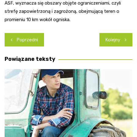
ASF, wyznacza się obszary objęte ograniczeniami, czyli
strefę zapowietrzoną i zagrożoną, obejmującą teren o
promieniu 10 km wokół ogniska.
Nawigacja
Poprzedni
Kolejny
wpisu
Powiązane teksty