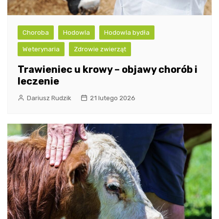
Choroba
Hodowla
Hodowla bydła
Weterynaria
Zdrowie zwierząt
Trawieniec u krowy – objawy chorób i
leczenie
Dariusz Rudzik
21 lutego 2026