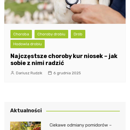
Choroba
Choroby drobiu
Drób
Hodowla drobiu
Najczęstsze choroby kur niosek – jak
sobie z nimi radzić
Dariusz Rudzik
6 grudnia 2025
Aktualności
Ciekawe odmiany pomidorów –