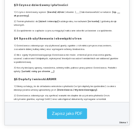
§3 Czynsz dzierżawny i płatności
1) Czynsz dzierżawny wynosi:
[kwota] zł/rok
(słownie: [___]) lub równowartość w naturze:
[np. ___
dt pszenicy]
.
2) Termin płatności: do
[dzień i miesiąc]
każdego roku, na rachunek
[nr konta]
/ gotówką do rąk
własnych.
3) Za opóźnienie w zapłacie czynszu mogą być naliczane odsetki ustawowe za opóźnienie.
§4 Sposób użytkowania i obowiązki stron
1) Dzierżawca zobowiązuje się użytkować grunty zgodnie z ich rolniczym przeznaczeniem,
zasadami dobrej kultury rolnej oraz wymogami ochrony środowiska.
2) Bez zgody Wydzierżawiającego Dzierżawca nie może: zmieniać przeznaczenia gruntu,
usuwać zadrzewień śródpolnych, wykonywać trwałych nasadzeń wieloletnich ani oddawać gruntów
w poddzierżawę.
3) Koszty bieżącej uprawy, nawożenia, ochrony roślin, paliwa i pracy ponosi Dzierżawca. Podatki i
opłaty:
[ustalić: rolny po stronie ___]
.
§5 Dopłaty i wnioski ARiMR
1) Strony ustalają, że do składania wniosków o płatności (w tym dopłaty bezpośrednie) za okres
obowiązywania umowy uprawniony jest:
[Dzierżawca / Wydzierżawiający]
.
2) Dzierżawca zobowiązuje się spełniać warunki niezbędne do uzyskania płatności (m.in.
utrzymanie gruntów, wymogi GAEC) oraz udostępniać dokumenty wymagane w kontroli.
§6 Rozwiązanie i wypowiedzenie
Zapisz jako PDF
1) Umowa może zostać rozwiązana za porozumieniem stron w formie pisemnej.
2) W przypadku umowy na czas nieoznaczony każda ze stron może wypowiedzieć umowę z
Strona 1
zachowaniem okresu wypowiedzenia:
[np. 12 miesięcy]
, ze skutkiem na koniec roku
dzierżawnego.
3) Wydzierżawiający może rozwiązać umowę ze skutkiem natychmiastowym w razie rażącego