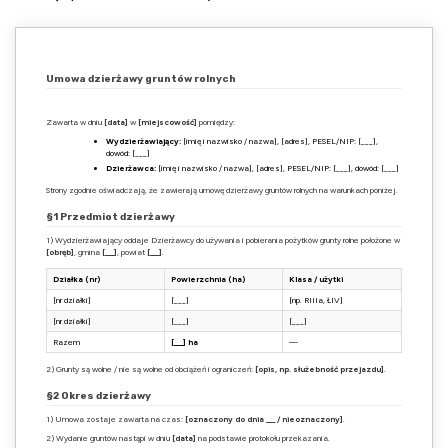
Umowa dzierżawy gruntów rolnych
Zawarta w dniu
[data]
w
[miejscowość]
pomiędzy:
Wydzierżawiający:
[imię i nazwisko / nazwa], [adres], PESEL/NIP: [___],
dowód: [___]
Dzierżawca:
[imię i nazwisko / nazwa], [adres], PESEL/NIP: [___], dowód: [___]
Strony zgodnie oświadczają, że zawierają umowę dzierżawy gruntów rolnych na warunkach poniżej.
§1 Przedmiot dzierżawy
1) Wydzierżawiający oddaje Dzierżawcy do używania i pobierania pożytków grunty rolne położone w
[obręb]
, gmina
[___]
, powiat
[___]
.
Działka (nr)
Powierzchnia (ha)
Klasa / użytki
[nr działki]
[___]
[np. RIIIa, ŁIV]
[nr działki]
[___]
[___]
Razem
[___] ha
—
2) Grunty są wolne / nie są wolne od obciążeń i ograniczeń:
[opis, np. służebność przejazdu]
.
§2 Okres dzierżawy
1) Umowa zostaje zawarta na czas:
[oznaczony do dnia ___ / nieoznaczony]
.
2) Wydanie gruntów nastąpi w dniu
[data]
na podstawie protokołu przekazania.