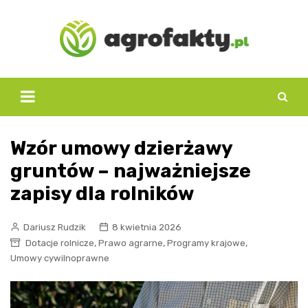
Skip
to
content
Wzór umowy dzierżawy
gruntów – najważniejsze
zapisy dla rolników
Dariusz Rudzik
8 kwietnia 2026
,
,
,
Dotacje rolnicze
Prawo agrarne
Programy krajowe
Umowy cywilnoprawne