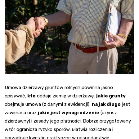
Umowa dzierżawy gruntów rolnych powinna jasno
opisywać,
kto
oddaje ziemię w dzierżawę,
jakie grunty
obejmuje umowa (z danymi z ewidencji),
na jak długo
jest
zawierana oraz
jakie jest wynagrodzenie
(czynsz
dzierżawny) i zasady jego płatności. Dobrze przygotowany
wzór ogranicza ryzyko sporów, ułatwia rozliczenia i
porządkuje kwestie praktyczne w gospodarstwie.