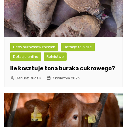
Ceny surowców rolnych
Dotacje rolnicze
Dotacje unijne
Rolnictwo
Ile kosztuje tona buraka cukrowego?
Dariusz Rudzik
7 kwietnia 2026