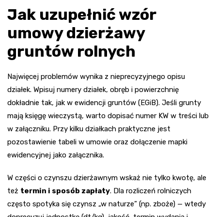
naruszenia umowy, w szczególności: zaległości w czynszu powyżej
[___]
dni, niszczenia gleby,
Jak uzupełnić wzór
bezprawnej poddzierżawy.
§7 Postanowienia końcowe
umowy dzierżawy
Wszelkie zmiany umowy wymagają formy pisemnej pod rygorem nieważności.
W sprawach nieuregulowanych zastosowanie mają przepisy Kodeksu cywilnego.
gruntów rolnych
Umowę sporządzono w
[liczba]
jednobrzmiących egzemplarzach, po jednym dla
każdej ze stron.
Najwięcej problemów wynika z nieprecyzyjnego opisu
Podpis Wydzierżawiającego: ____________________
Podpis Dzierżawcy: ____________________________
działek. Wpisuj numery działek, obręb i powierzchnię
Wygenerowano:
8.08.2026
dokładnie tak, jak w ewidencji gruntów (EGiB). Jeśli grunty
mają księgę wieczystą, warto dopisać numer KW w treści lub
w załączniku. Przy kilku działkach praktyczne jest
pozostawienie tabeli w umowie oraz dołączenie mapki
ewidencyjnej jako załącznika.
W części o czynszu dzierżawnym wskaż nie tylko kwotę, ale
też
termin i sposób zapłaty
. Dla rozliczeń rolniczych
często spotyka się czynsz „w naturze” (np. zboże) — wtedy