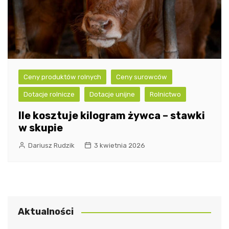
Ceny produktów rolnych
Ceny surowców
Dotacje rolnicze
Dotacje unijne
Rolnictwo
Ile kosztuje kilogram żywca – stawki
w skupie
Dariusz Rudzik
3 kwietnia 2026
Aktualności