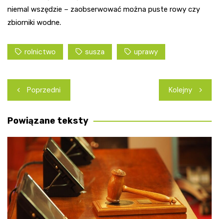
niemal wszędzie – zaobserwować można puste rowy czy
zbiorniki wodne.
rolnictwo
susza
uprawy
Nawigacja
Poprzedni
Kolejny
wpisu
Powiązane teksty